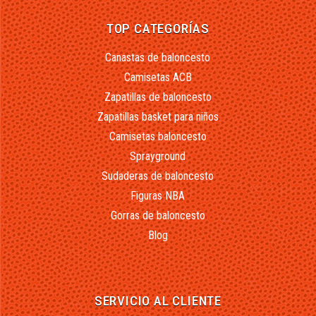
TOP CATEGORÍAS
Canastas de baloncesto
Camisetas ACB
Zapatillas de baloncesto
Zapatillas basket para niños
Camisetas baloncesto
Sprayground
Sudaderas de baloncesto
Figuras NBA
Gorras de baloncesto
Blog
SERVICIO AL CLIENTE