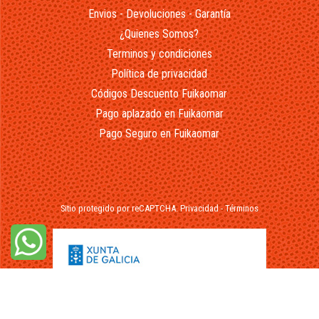
Envios - Devoluciones - Garantía
¿Quienes Somos?
Terminos y condiciones
Política de privacidad
Códigos Descuento Fuikaomar
Pago aplazado en Fuikaomar
Pago Seguro en Fuikaomar
Sitio protegido por reCAPTCHA.
Privacidad
-
Términos