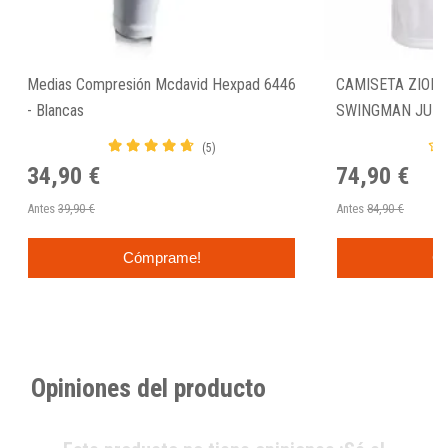
Medias Compresión Mcdavid Hexpad 6446
CAMISETA ZION 
- Blancas
SWINGMAN JUNIO
EDITION"
(5)
34,90 €
74,90 €
Antes
39,90 €
Antes
84,90 €
Cómprame!
C
Opiniones del producto