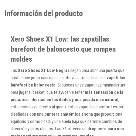
Información del producto
Xero Shoes X1 Low: las zapatillas
barefoot de baloncesto que rompen
moldes
Las
Xero Shoes X1 Low Negras
llegan para abrir una puerta que
hasta hace poco casi nadie se atrevía a tocar, la de las
zapatillas
barefoot de baloncesto
. Si buscas unas zapatillas minimalistas
para jugar al basket, que te ayuden a tener
más sensación de la
pista
, más
libertad en los dedos y una pisada más natural
,
este modelo va directo al grano. Estas zapatillas barefoot están
diseñadas con una
puntera anatómica ancha
que proporciona
equilibrio y comodidad, y una suela baja que permite cambios de
dirección y giros rápidos. Las X1 ofrecen un
drop cero para una
mejor postura natural y un máximo impulso
.