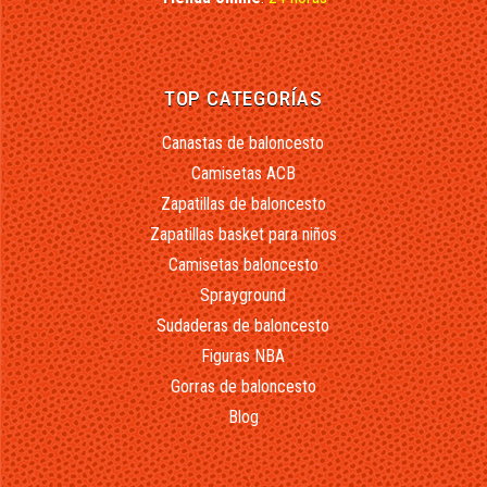
TOP CATEGORÍAS
Canastas de baloncesto
Camisetas ACB
Zapatillas de baloncesto
Zapatillas basket para niños
Camisetas baloncesto
Sprayground
Sudaderas de baloncesto
Figuras NBA
Gorras de baloncesto
Blog