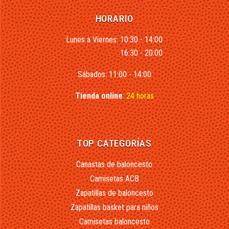
HORARIO
Lunes a Viernes: 10:30 - 14:00
16:30 - 20:00
Sábados: 11:00 - 14:00
Tienda online
:
24 horas
TOP CATEGORÍAS
Canastas de baloncesto
Camisetas ACB
Zapatillas de baloncesto
Zapatillas basket para niños
Camisetas baloncesto