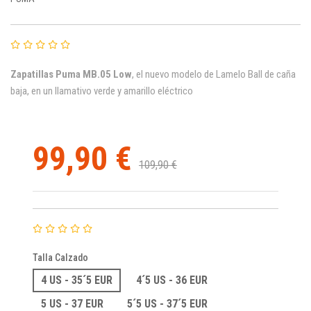
Zapatillas Puma MB.05
Low
, el nuevo modelo de Lamelo Ball de caña
baja, en un llamativo verde y amarillo eléctrico
99,90 €
109,90 €
Talla Calzado
4 US - 35´5 EUR
4´5 US - 36 EUR
5 US - 37 EUR
5´5 US - 37´5 EUR