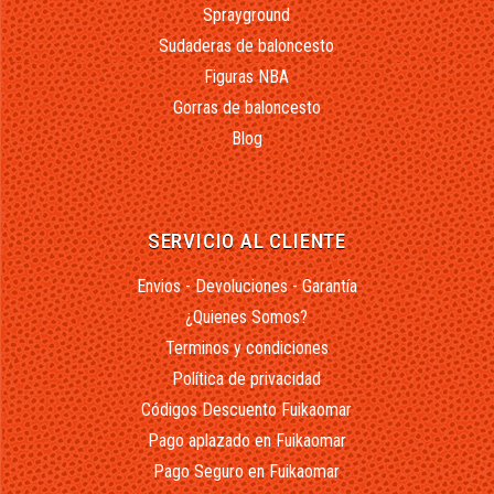
Sprayground
Sudaderas de baloncesto
Figuras NBA
Gorras de baloncesto
Blog
SERVICIO AL CLIENTE
Envios - Devoluciones - Garantía
¿Quienes Somos?
Terminos y condiciones
Política de privacidad
Códigos Descuento Fuikaomar
Pago aplazado en Fuikaomar
Pago Seguro en Fuikaomar