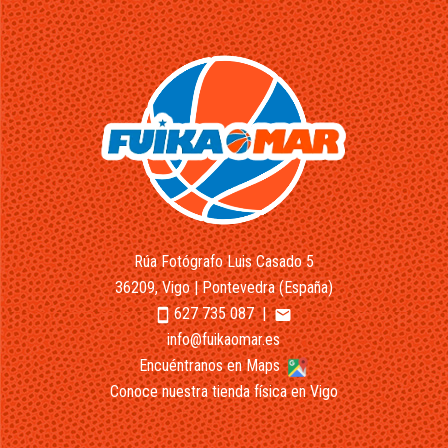
Rúa Fotógrafo Luis Casado 5
36209, Vigo | Pontevedra (España)
627 735 087
|
smartphone
email
info@fuikaomar.es
Encuéntranos en Maps
Conoce nuestra tienda física en Vigo