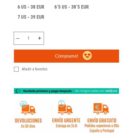
6 US - 38 EUR
6´5 US - 38´5 EUR
7 US - 39 EUR
Cómprame!
Añadir a favoritos