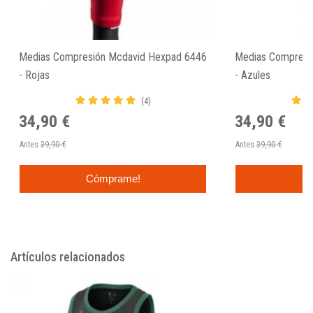
Medias Compresión Mcdavid Hexpad 6446
Medias Compresi
- Rojas
- Azules
(4)
34,90 €
34,90 €
Antes
39,90 €
Antes
39,90 €
Cómprame!
C
Artículos relacionados