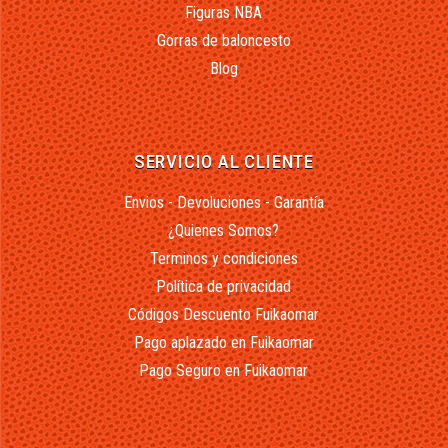
Figuras NBA
Gorras de baloncesto
Blog
SERVICIO AL CLIENTE
Envios - Devoluciones - Garantía
¿Quienes Somos?
Terminos y condiciones
Política de privacidad
Códigos Descuento Fuikaomar
Pago aplazado en Fuikaomar
Pago Seguro en Fuikaomar