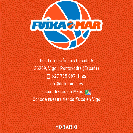
Rúa Fotógrafo Luis Casado 5
36209, Vigo | Pontevedra (España)
627 735 087
|
smartphone
email
info@fuikaomar.es
Encuéntranos en Maps
Conoce nuestra tienda física en Vigo
HORARIO