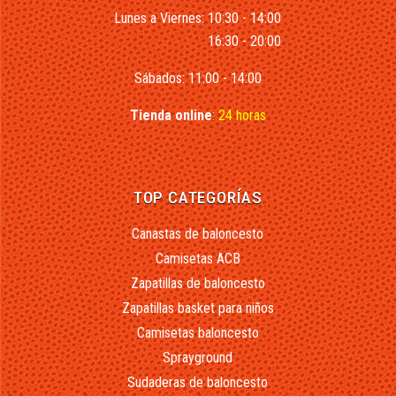
Lunes a Viernes: 10:30 - 14:00
16:30 - 20:00
Sábados: 11:00 - 14:00
Tienda online
:
24 horas
TOP CATEGORÍAS
Canastas de baloncesto
Camisetas ACB
Zapatillas de baloncesto
Zapatillas basket para niños
Camisetas baloncesto
Sprayground
Sudaderas de baloncesto