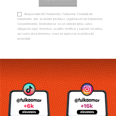
Responsable del Tratamiento: Fuikaomar. Finalidad del
tratamiento: alta en boletín periódico. Legitimación del tratamiento:
Consentimiento. Destinatarios: no se cederán datos, salvo
obligación legal. Derechos: acceder, rectificar y suprimir los datos,
así como otros derechos, como se explica en la
política de
privacidad
.