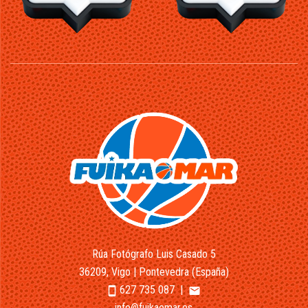
Rúa Fotógrafo Luis Casado 5
36209, Vigo | Pontevedra (España)
627 735 087
|
smartphone
email
info@fuikaomar.es