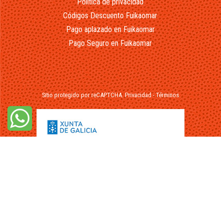
Política de privacidad
Códigos Descuento Fuikaomar
Pago aplazado en Fuikaomar
Pago Seguro en Fuikaomar
Sitio protegido por reCAPTCHA.
Privacidad
-
Términos