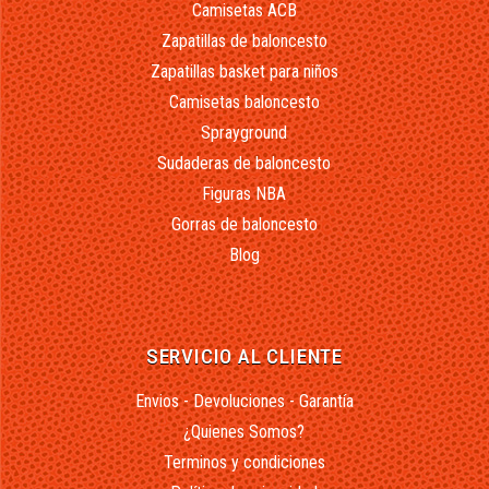
Camisetas ACB
Zapatillas de baloncesto
Zapatillas basket para niños
Camisetas baloncesto
Sprayground
Sudaderas de baloncesto
Figuras NBA
Gorras de baloncesto
Blog
SERVICIO AL CLIENTE
Envios - Devoluciones - Garantía
¿Quienes Somos?
Terminos y condiciones