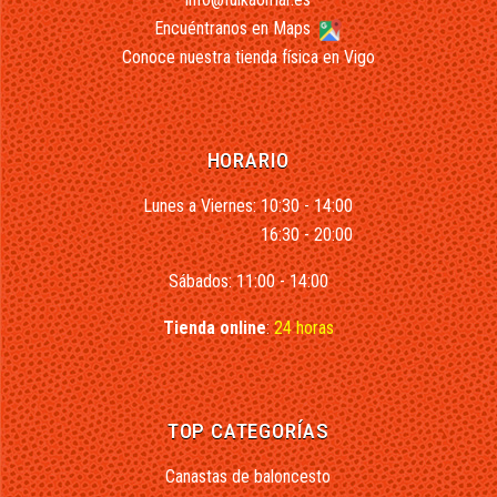
Encuéntranos en Maps
Conoce nuestra tienda física en Vigo
HORARIO
Lunes a Viernes: 10:30 - 14:00
16:30 - 20:00
Sábados: 11:00 - 14:00
Tienda online
:
24 horas
TOP CATEGORÍAS
Canastas de baloncesto