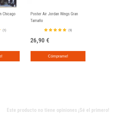
n Chicago
Poster Air Jordan Wings Gran
Tamaño
(1)
(9)
26,90 €
e!
Cómprame!
Este producto no tiene opiniones ¡Sé el primero!