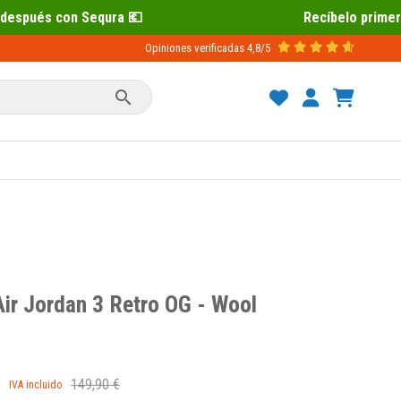
Recíbelo primero 📦 Paga después con Sequra 
Opiniones verificadas
4,8/5

Air Jordan 3 Retro OG - Wool
149,90 €
IVA incluido