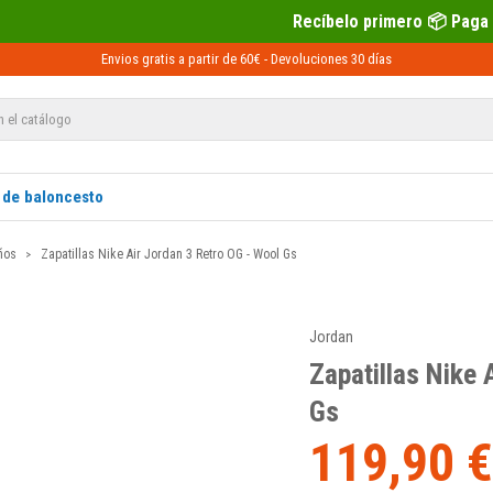
Recíbelo primero 📦 Paga después con Sequra 💶
Envios gratis a partir de 60€ -
Devoluciones
30 días
 de baloncesto
ños
Zapatillas Nike Air Jordan 3 Retro OG - Wool Gs
Jordan
Zapatillas Nike 
Gs
119,90 €