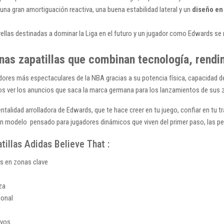
una gran amortiguación reactiva, una buena estabilidad lateral y un
diseño en 
rellas destinadas a dominar la Liga en el futuro y un jugador como Edwards s
nas zapatillas que combinan tecnología, rendi
ores más espectaculares de la NBA gracias a su potencia física, capacidad de
 ver los anuncios que saca la marca germana para los lanzamientos de sus za
talidad arrolladora de Edwards, que te hace creer en tu juego, confiar en tu 
e un modelo pensado para jugadores dinámicos que viven del primer paso, las 
tillas Adidas Believe That :
os en zonas clave
eza
ional
ivos