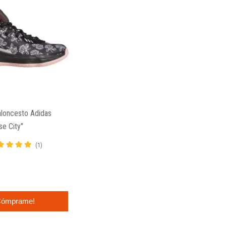
aloncesto Adidas
e City"
(1)
ómprame!