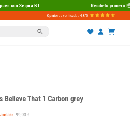
Recíbelo primero 📦 Paga después con Se
Opiniones verificadas
4,8/5

s Believe That 1 Carbon grey
99,90 €
A incluido