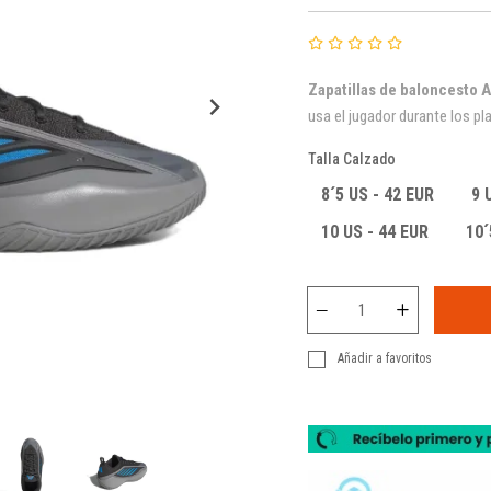
Zapatillas de baloncesto
A
usa el jugador durante los pl
Talla Calzado
8´5 US - 42 EUR
9 
10 US - 44 EUR
10´
Añadir a favoritos