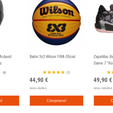
Mcdavid
Balón 3x3 Wilson FIBA Oficial
Zapatillas B
s
Dame 7 "Ros
(8)
(7)
44,90 €
49,90 €
Antes
49,90 €
Antes
109,90 €
e!
Cómprame!
C