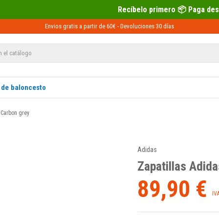
Recíbelo primero 📦 Paga después con Sequra 💶
Envios gratis a partir de 60€ -
Devoluciones
30 días
 de baloncesto
 Carbon grey
Adidas
Zapatillas Adida
89,90 €
IV