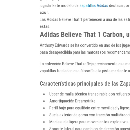
jugada. Este modelo de
zapatillas Adidas
destaca por 
azul.
Las Adidas Believe That 1 pertenecen a una de las est
estas.
Adidas Believe That 1 Carbon, u
Anthony Edwards se ha convertido en uno de los jugad
pasa desapercibida para las marcas (os recomendamos
La colección Believe That refleja precisamente esa men
zapatillas trasladan esa filosofía a la pista mediant
Características principales de las Zapa
Upper de malla técnica transpirable con refuerz
Amortiguación Dreamstrike
Perfil bajo para equilibrio entre movilidad y liger
Suela exterior de goma con tracción multidirecc
Mediasuela ligera para movimientos explosivos
Soporte lateral para cambios de dirección agres