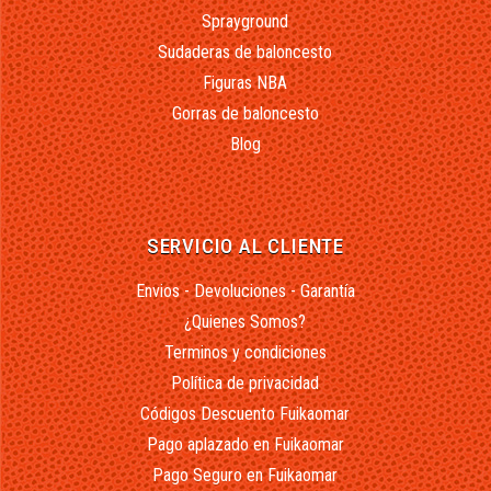
Sprayground
Sudaderas de baloncesto
Figuras NBA
Gorras de baloncesto
Blog
SERVICIO AL CLIENTE
Envios - Devoluciones - Garantía
¿Quienes Somos?
Terminos y condiciones
Política de privacidad
Códigos Descuento Fuikaomar
Pago aplazado en Fuikaomar
Pago Seguro en Fuikaomar