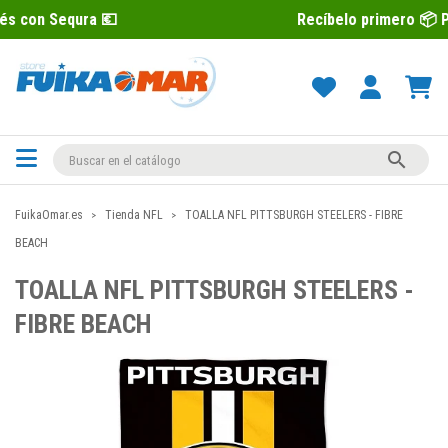
a 💶
Recíbelo primero 📦 Paga después 

FuikaOmar.es
Tienda NFL
TOALLA NFL PITTSBURGH STEELERS - FIBRE
BEACH
TOALLA NFL PITTSBURGH STEELERS -
FIBRE BEACH