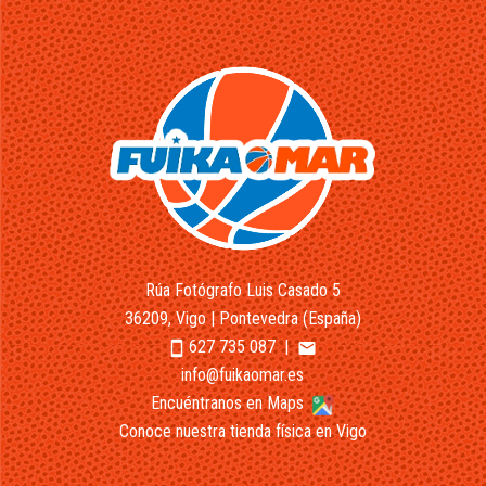
Rúa Fotógrafo Luis Casado 5
36209, Vigo | Pontevedra (España)
627 735 087
|
smartphone
email
info@fuikaomar.es
Encuéntranos en Maps
Conoce nuestra tienda física en Vigo