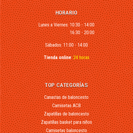
HORARIO
Lunes a Viernes: 10:30 - 14:00
16:30 - 20:00
Sábados: 11:00 - 14:00
Tienda online
:
24 horas
TOP CATEGORÍAS
Canastas de baloncesto
Camisetas ACB
Zapatillas de baloncesto
Zapatillas basket para niños
Camisetas baloncesto