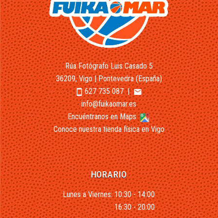
Rúa Fotógrafo Luis Casado 5
36209, Vigo | Pontevedra (España)
627 735 087
|
smartphone
email
info@fuikaomar.es
Encuéntranos en Maps
Conoce nuestra tienda física en Vigo
HORARIO
Lunes a Viernes: 10:30 - 14:00
16:30 - 20:00