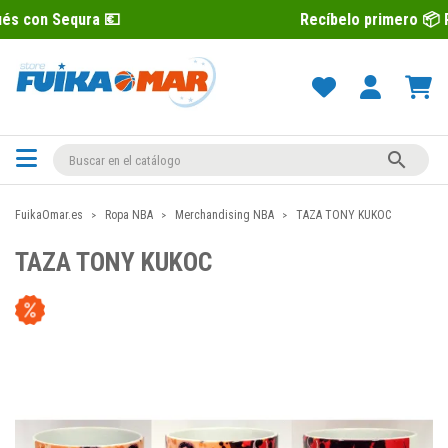
a 💶
Recíbelo primero 📦 Paga después

FuikaOmar.es
Ropa NBA
Merchandising NBA
TAZA TONY KUKOC
TAZA TONY KUKOC