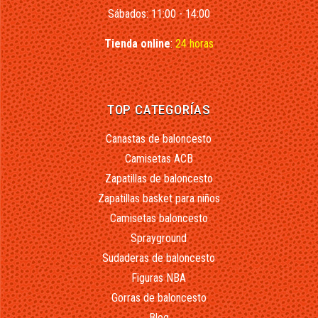
Sábados: 11:00 - 14:00
Tienda online
:
24 horas
TOP CATEGORÍAS
Canastas de baloncesto
Camisetas ACB
Zapatillas de baloncesto
Zapatillas basket para niños
Camisetas baloncesto
Sprayground
Sudaderas de baloncesto
Figuras NBA
Gorras de baloncesto
Blog