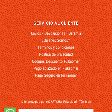
SERVICIO AL CLIENTE
Envios - Devoluciones - Garantía
¿Quienes Somos?
Terminos y condiciones
Política de privacidad
Códigos Descuento Fuikaomar
Pago aplazado en Fuikaomar
Pago Seguro en Fuikaomar
Sitio protegido por reCAPTCHA.
Privacidad
-
Términos