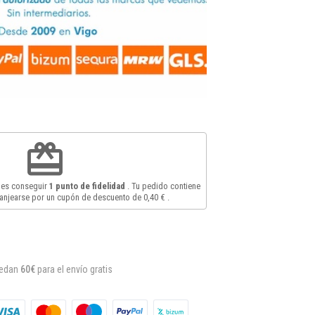
redeem
des conseguir
1
punto de fidelidad
. Tu pedido contiene
anjearse por un cupón de descuento de
0,40 €
.
uedan
60€
para el envío gratis