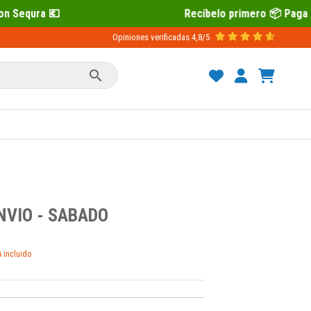
Recíbelo primero 📦 Paga después con Sequra 💶
Opiniones verificadas
4,8/5

NVIO - SABADO
A incluido