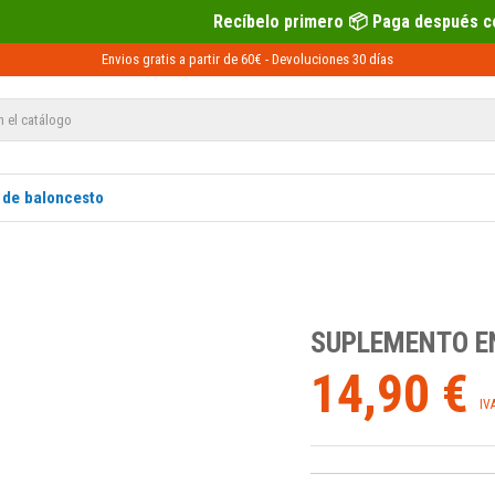
Recíbelo primero 📦 Paga después con Sequra 💶
Envios gratis a partir de 60€ -
Devoluciones
30 días
 de baloncesto
SUPLEMENTO E
14,90 €
IV