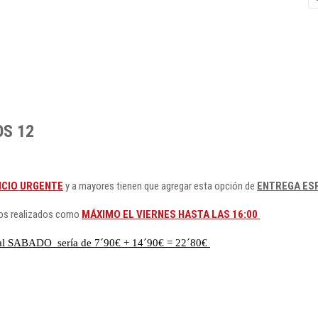
OS 12
ICIO
URGENTE
y a mayores tienen que agregar esta opción de
ENTREGA ESP
dos realizados como
MÁXIMO EL VIERNES HASTA LAS 16:00
ial SABADO sería de 7´90€ + 14´90€ = 22´80€