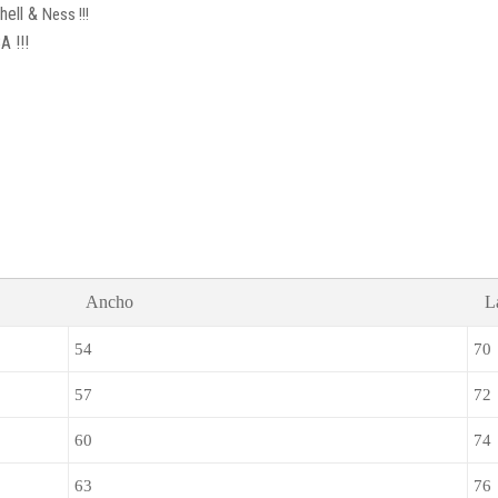
hell &
Ness !!!
A !!!
Ancho
L
54
70
57
72
60
74
63
76