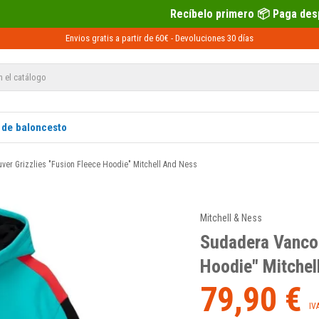
Recíbelo primero 📦 Paga después con Sequra 💶
Envios gratis a partir de 60€ -
Devoluciones
30 días
 de baloncesto
er Grizzlies "Fusion Fleece Hoodie" Mitchell And Ness
Mitchell & Ness
Sudadera Vancou
Hoodie" Mitchel
79,90 €
IV