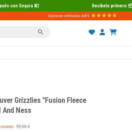
Recíbelo primero 📦 Paga después con Sequra 💶
Opiniones verificadas
4,8/5

ver Grizzlies "Fusion Fleece
l And Ness
99,90 €
A incluido