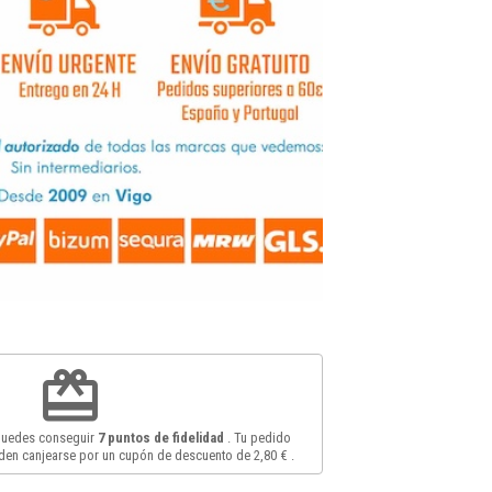
redeem
 puedes conseguir
7
puntos de fidelidad
. Tu pedido
en canjearse por un cupón de descuento de
2,80 €
.