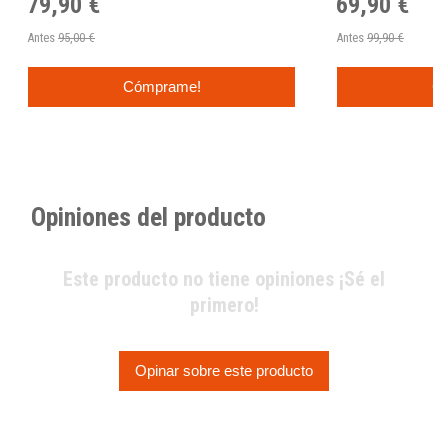
79,90 €
69,90 €
Antes
95,00 €
Antes
99,90 €
Cómprame!
C
Opiniones del producto
Este producto no tiene opiniones ¡Sé el
primero!
Opinar sobre este producto