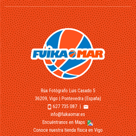
Rúa Fotógrafo Luis Casado 5
36209, Vigo | Pontevedra (España)
627 735 087
|
smartphone
email
info@fuikaomar.es
Encuéntranos en Maps
Conoce nuestra tienda física en Vigo