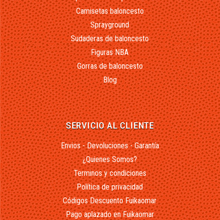
Camisetas baloncesto
Sprayground
Sudaderas de baloncesto
Figuras NBA
Gorras de baloncesto
Blog
SERVICIO AL CLIENTE
Envios - Devoluciones - Garantía
¿Quienes Somos?
Terminos y condiciones
Política de privacidad
Códigos Descuento Fuikaomar
Pago aplazado en Fuikaomar