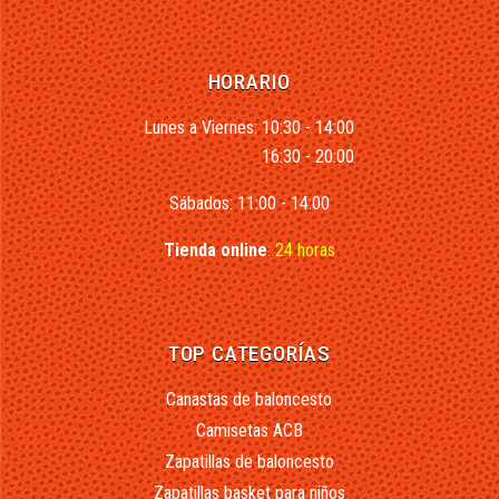
HORARIO
Lunes a Viernes: 10:30 - 14:00
16:30 - 20:00
Sábados: 11:00 - 14:00
Tienda online
:
24 horas
TOP CATEGORÍAS
Canastas de baloncesto
Camisetas ACB
Zapatillas de baloncesto
Zapatillas basket para niños