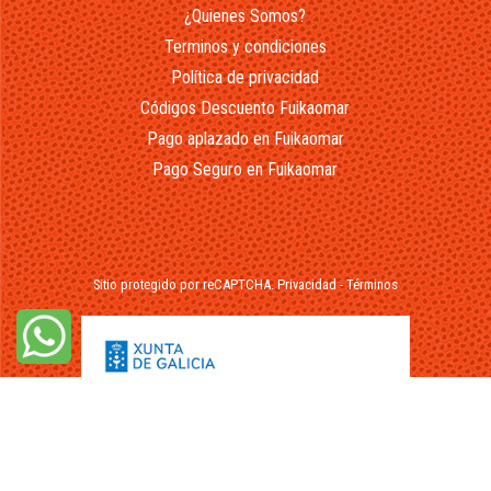
¿Quienes Somos?
Terminos y condiciones
Política de privacidad
Códigos Descuento Fuikaomar
Pago aplazado en Fuikaomar
Pago Seguro en Fuikaomar
Sitio protegido por reCAPTCHA.
Privacidad
-
Términos