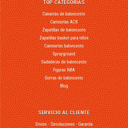
TOP CATEGORÍAS
Canastas de baloncesto
Camisetas ACB
Zapatillas de baloncesto
Zapatillas basket para niños
Camisetas baloncesto
Sprayground
Sudaderas de baloncesto
Figuras NBA
Gorras de baloncesto
Blog
SERVICIO AL CLIENTE
Envios - Devoluciones - Garantía