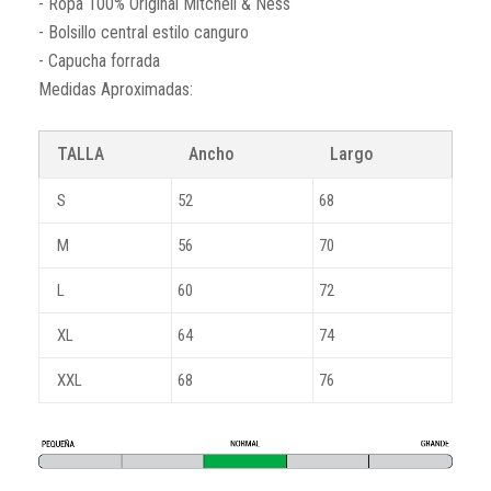
- Ropa 100% Original Mitchell & Ness
- Bolsillo central estilo canguro
- Capucha forrada
Medidas Aproximadas:
TALLA
Ancho
Largo
S
52
68
M
56
70
L
60
72
XL
64
74
XXL
68
76