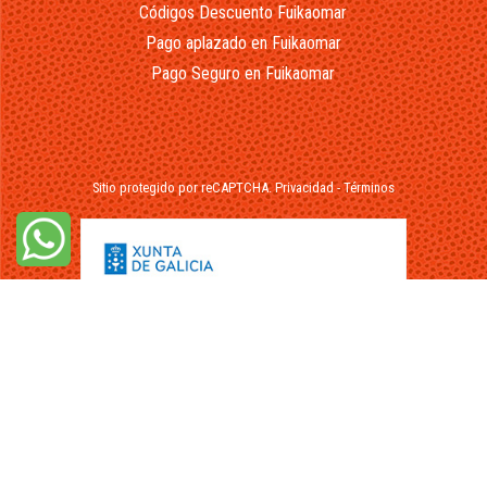
Códigos Descuento Fuikaomar
Pago aplazado en Fuikaomar
Pago Seguro en Fuikaomar
Sitio protegido por reCAPTCHA.
Privacidad
-
Términos