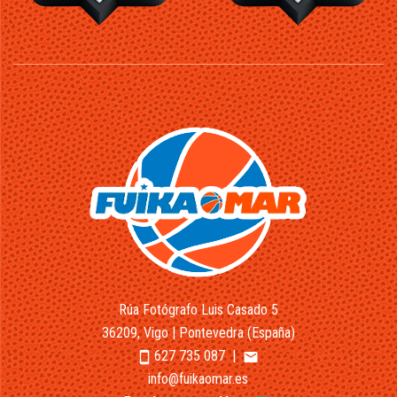
Rúa Fotógrafo Luis Casado 5
36209, Vigo | Pontevedra (España)
627 735 087
|
smartphone
email
info@fuikaomar.es