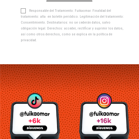
Responsable del Tratamiento: Fuikaomar. Finalidad del
tratamiento: alta en boletín periódico. Legitimación del tratamiento:
Consentimiento. Destinatarios: no se cederán datos, salvo
obligación legal. Derechos: acceder, rectificar y suprimir los datos,
así como otros derechos, como se explica en la
política de
privacidad
.