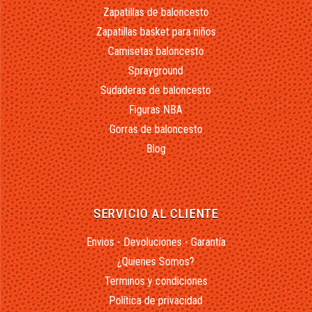
Zapatillas de baloncesto
Zapatillas basket para niños
Camisetas baloncesto
Sprayground
Sudaderas de baloncesto
Figuras NBA
Gorras de baloncesto
Blog
SERVICIO AL CLIENTE
Envios - Devoluciones - Garantía
¿Quienes Somos?
Terminos y condiciones
Política de privacidad