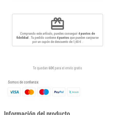
redeem
Comprando este artículo, puedes conseguir
4
puntos de
fidelidad
. Tu pedido contiene
4
puntos
que pueden canjearse
por un cupón de descuento de
1,60 €
.
Te quedan
60€
para el envío gratis
Somos de confianza:
Información del producto