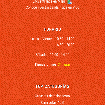
Encuéntranos en Maps
Conoce nuestra tienda física en Vigo
HORARIO
Lunes a Viernes: 10:30 - 14:00
16:30 - 20:00
Sábados: 11:00 - 14:00
Tienda online
:
24 horas
TOP CATEGORÍAS
Canastas de baloncesto
Camisetas ACB