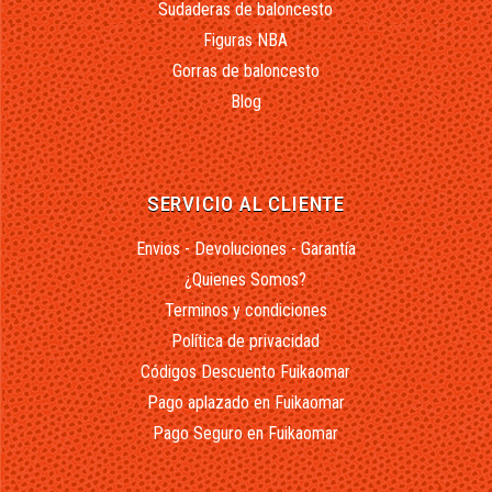
Sudaderas de baloncesto
Figuras NBA
Gorras de baloncesto
Blog
SERVICIO AL CLIENTE
Envios - Devoluciones - Garantía
¿Quienes Somos?
Terminos y condiciones
Política de privacidad
Códigos Descuento Fuikaomar
Pago aplazado en Fuikaomar
Pago Seguro en Fuikaomar