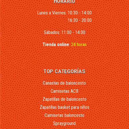
HORARIO
Lunes a Viernes: 10:30 - 14:00
16:30 - 20:00
Sábados: 11:00 - 14:00
Tienda online
:
24 horas
TOP CATEGORÍAS
Canastas de baloncesto
Camisetas ACB
Zapatillas de baloncesto
Zapatillas basket para niños
Camisetas baloncesto
Sprayground