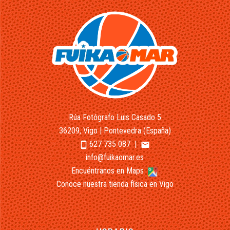
Rúa Fotógrafo Luis Casado 5
36209, Vigo | Pontevedra (España)
627 735 087
|
smartphone
email
info@fuikaomar.es
Encuéntranos en Maps
Conoce nuestra tienda física en Vigo