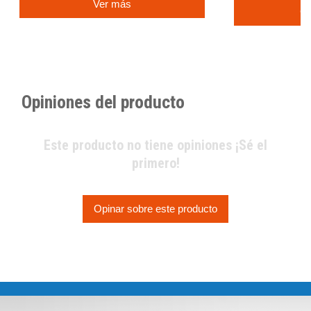
Ver más
C
Opiniones del producto
Este producto no tiene opiniones ¡Sé el
primero!
Opinar sobre este producto