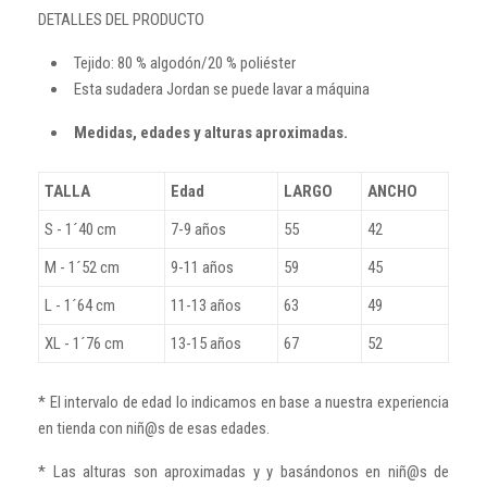
DETALLES DEL PRODUCTO
Tejido: 80 % algodón/20 % poliéster
Esta sudadera Jordan se puede lavar a máquina
Medidas, edades y alturas aproximadas.
TALLA
Edad
LARGO
ANCHO
S - 1´40 cm
7-9 años
55
42
M - 1´52 cm
9-11 años
59
45
L - 1´64 cm
11-13 años
63
49
XL - 1´76 cm
13-15 años
67
52
* El intervalo de edad lo indicamos en base a nuestra experiencia
en tienda con niñ@s de esas edades.
* Las alturas son aproximadas y y basándonos en niñ@s de