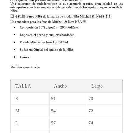
Una colección de sudaderas con la que acertarás seguro, gran calidad en los
estampados y en la estampación delantera de uno de los equipos legendarios de la
NBA.
El estilo
r
Ness !!!
etro NBA
de la marca de moda NBA Mitchell &
Una sudadera para los fans de Mitchell & Ness NBA !!!
Composición 80% algodón - 20% Poliéster
Logos en el pecho y etiquetas bordadas.
Prenda Mitchell & Ness ORIGINAL
Sudadera Oficial del equipo de la NBA
Unisex
Medidas aproximadas
TALLA
Ancho
Largo
S
51
70
M
54
72
L
57
74