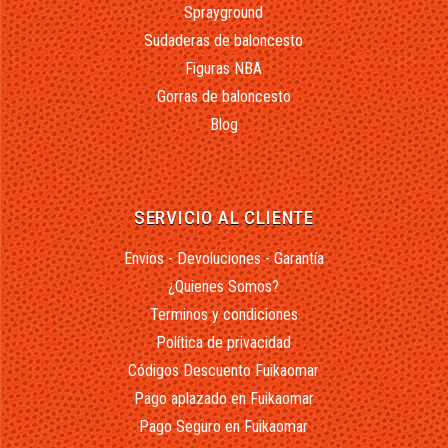
Sprayground
Sudaderas de baloncesto
Figuras NBA
Gorras de baloncesto
Blog
SERVICIO AL CLIENTE
Envios - Devoluciones - Garantía
¿Quienes Somos?
Terminos y condiciones
Política de privacidad
Códigos Descuento Fuikaomar
Pago aplazado en Fuikaomar
Pago Seguro en Fuikaomar