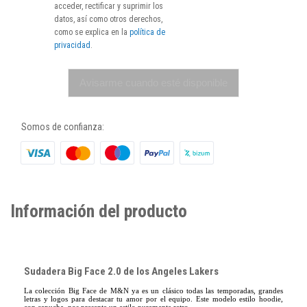
acceder, rectificar y suprimir los
datos, así como otros derechos,
como se explica en la
política de
privacidad
.
Avisarme cuando esté disponible
Somos de confianza:
Información del producto
Sudadera Big Face 2.0 de los Angeles Lakers
La colección Big Face de M&N ya es un clásico todas las temporadas, grandes
letras y logos para destacar tu amor por el equipo. Este modelo estilo hoodie,
con capucha, nos presente un estilo puramente retro.