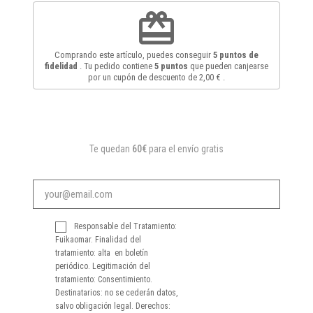
redeem
Comprando este artículo, puedes conseguir
5
puntos de
fidelidad
. Tu pedido contiene
5
puntos
que pueden canjearse
por un cupón de descuento de
2,00 €
.
Te quedan
60€
para el envío gratis
Responsable del Tratamiento:
Fuikaomar. Finalidad del
tratamiento: alta en boletín
periódico. Legitimación del
tratamiento: Consentimiento.
Destinatarios: no se cederán datos,
salvo obligación legal. Derechos: