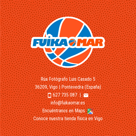
Rúa Fotógrafo Luis Casado 5
36209, Vigo | Pontevedra (España)
627 735 087
|
smartphone
email
info@fuikaomar.es
Encuéntranos en Maps
Conoce nuestra tienda física en Vigo