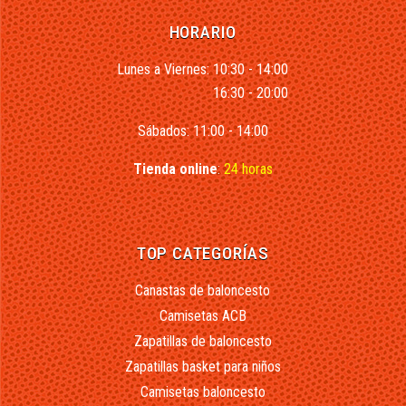
HORARIO
Lunes a Viernes: 10:30 - 14:00
16:30 - 20:00
Sábados: 11:00 - 14:00
Tienda online
:
24 horas
TOP CATEGORÍAS
Canastas de baloncesto
Camisetas ACB
Zapatillas de baloncesto
Zapatillas basket para niños
Camisetas baloncesto