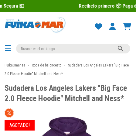
Recíbelo primero 📦 Paga después con S

FuikaOmar.es
Ropa de baloncesto
Sudadera Los Angeles Lakers "Big Face
2.0 Fleece Hoodie" Mitchell and Ness*
Sudadera Los Angeles Lakers "Big Face
2.0 Fleece Hoodie" Mitchell and Ness*
AGOTADO!