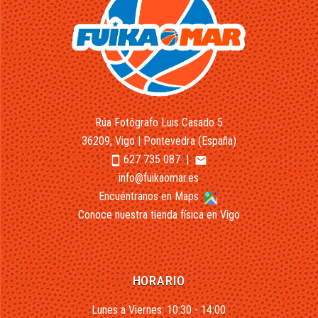
Rúa Fotógrafo Luis Casado 5
36209, Vigo | Pontevedra (España)
627 735 087
|
smartphone
email
info@fuikaomar.es
Encuéntranos en Maps
Conoce nuestra tienda física en Vigo
HORARIO
Lunes a Viernes: 10:30 - 14:00