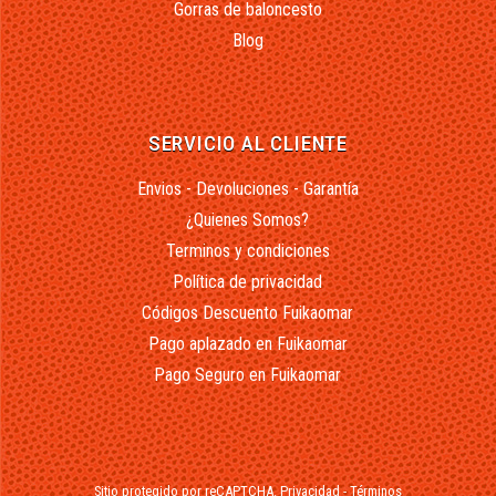
Gorras de baloncesto
Blog
SERVICIO AL CLIENTE
Envios - Devoluciones - Garantía
¿Quienes Somos?
Terminos y condiciones
Política de privacidad
Códigos Descuento Fuikaomar
Pago aplazado en Fuikaomar
Pago Seguro en Fuikaomar
Sitio protegido por reCAPTCHA.
Privacidad
-
Términos