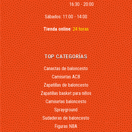
16:30 - 20:00
Sábados: 11:00 - 14:00
Tienda online
:
24 horas
TOP CATEGORÍAS
Canastas de baloncesto
Camisetas ACB
Zapatillas de baloncesto
Zapatillas basket para niños
Camisetas baloncesto
Sprayground
Sudaderas de baloncesto
Figuras NBA