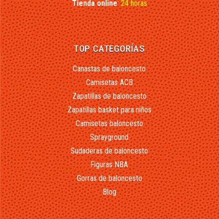
Tienda online
:
24 horas
TOP CATEGORÍAS
Canastas de baloncesto
Camisetas ACB
Zapatillas de baloncesto
Zapatillas basket para niños
Camisetas baloncesto
Sprayground
Sudaderas de baloncesto
Figuras NBA
Gorras de baloncesto
Blog