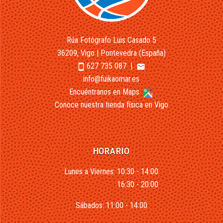
Rúa Fotógrafo Luis Casado 5
36209, Vigo | Pontevedra (España)
627 735 087
|
smartphone
email
info@fuikaomar.es
Encuéntranos en Maps
Conoce nuestra tienda física en Vigo
HORARIO
Lunes a Viernes: 10:30 - 14:00
16:30 - 20:00
Sábados: 11:00 - 14:00