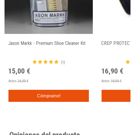
Jason Markk - Premium Shoe Cleaner Kit
CREP PROTECT 
(1)
15,00 €
16,90 €
Antes
24,00 €
Antes
18,00 €
Cómprame!
C
Opiniones del producto