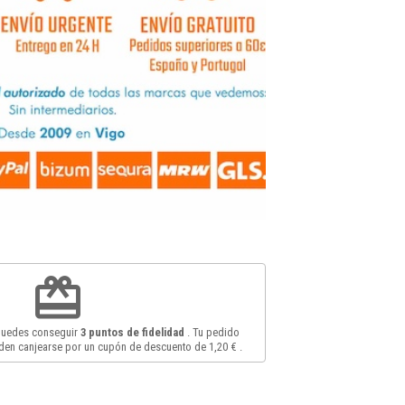
redeem
 puedes conseguir
3
puntos de fidelidad
. Tu pedido
en canjearse por un cupón de descuento de
1,20 €
.