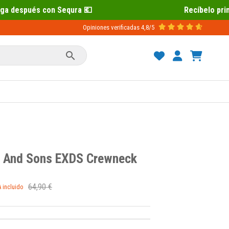
💶
Recíbelo primero 📦 Paga después c
Opiniones verificadas
4,8/5

r And Sons EXDS Crewneck
64,90 €
A incluido