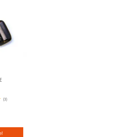
E
(3)
e!