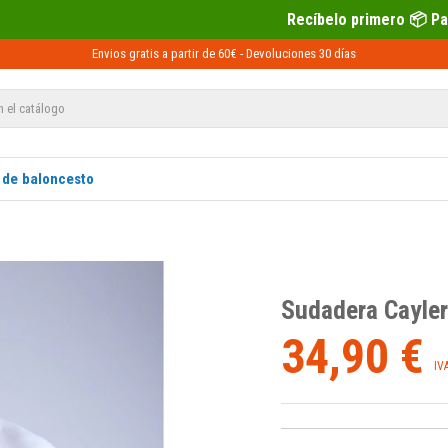
Recíbelo primero 📦 Paga después con Sequra 
Envios gratis a partir de 60€ -
Devoluciones
30 días
 de baloncesto
Sudadera Cayle
34,90 €
IV