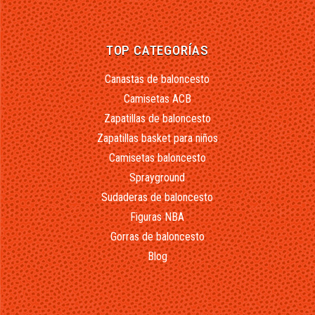
TOP CATEGORÍAS
Canastas de baloncesto
Camisetas ACB
Zapatillas de baloncesto
Zapatillas basket para niños
Camisetas baloncesto
Sprayground
Sudaderas de baloncesto
Figuras NBA
Gorras de baloncesto
Blog