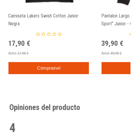
Camiseta Lakers Swish Cotton Junior
Pantalon Largo A
Negra
Sport" Junior - Gr
17,90 €
39,90 €
Antes
27,90 €
Antes
49,90 €
Cómprame!
C
Opiniones del producto
4