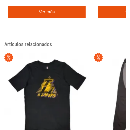
Ver más
C
Artículos relacionados