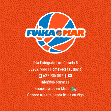
Rúa Fotógrafo Luis Casado 5
36209, Vigo | Pontevedra (España)
627 735 087
|
smartphone
email
info@fuikaomar.es
Encuéntranos en Maps
Conoce nuestra tienda física en Vigo