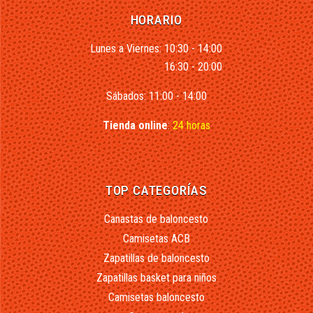
HORARIO
Lunes a Viernes: 10:30 - 14:00
16:30 - 20:00
Sábados: 11:00 - 14:00
Tienda online
:
24 horas
TOP CATEGORÍAS
Canastas de baloncesto
Camisetas ACB
Zapatillas de baloncesto
Zapatillas basket para niños
Camisetas baloncesto