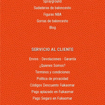
Sprayground
Sudaderas de baloncesto
Figuras NBA
Gorras de baloncesto
Blog
SERVICIO AL CLIENTE
Envios - Devoluciones - Garantía
¿Quienes Somos?
Terminos y condiciones
Política de privacidad
Códigos Descuento Fuikaomar
Pago aplazado en Fuikaomar
Pago Seguro en Fuikaomar