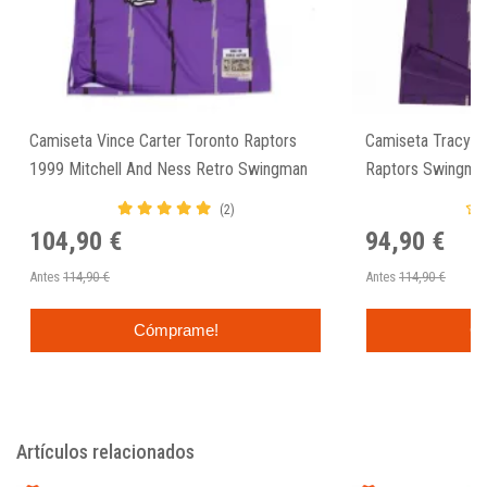
Camiseta Vince Carter Toronto Raptors
Camiseta Tracy M
1999 Mitchell And Ness Retro Swingman
Raptors Swingman
Jersey
Ness.
(2)
104,90 €
94,90 €
Antes
114,90 €
Antes
114,90 €
Cómprame!
C
Artículos relacionados