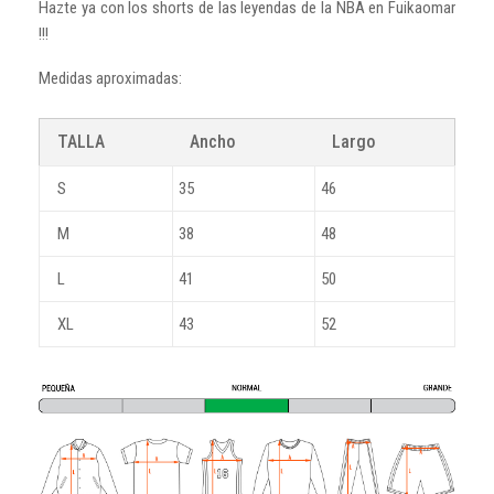
Hazte ya con los shorts de las leyendas de la NBA en Fuikaomar
!!!
Medidas aproximadas:
TALLA
Ancho
Largo
S
35
46
M
38
48
L
41
50
XL
43
52