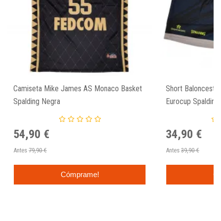
Camiseta Mike James AS Monaco Basket
Short Baloncesto 
Spalding Negra
Eurocup Spalding
54,90 €
34,90 €
Antes
79,90 €
Antes
39,90 €
Cómprame!
C