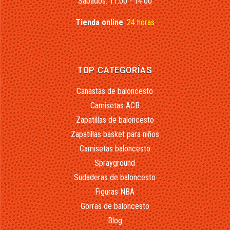
Sábados: 11:00 - 14:00
Tienda online
:
24 horas
TOP CATEGORÍAS
Canastas de baloncesto
Camisetas ACB
Zapatillas de baloncesto
Zapatillas basket para niños
Camisetas baloncesto
Sprayground
Sudaderas de baloncesto
Figuras NBA
Gorras de baloncesto
Blog