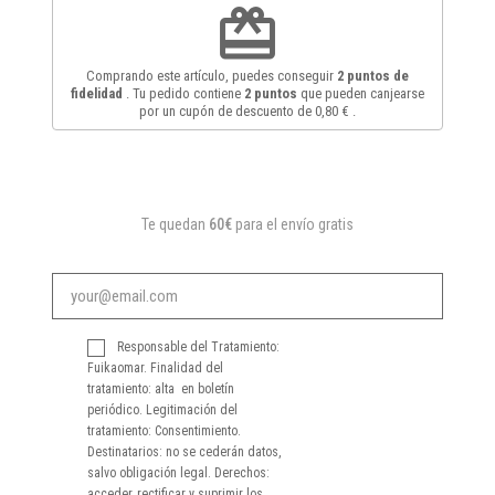
redeem
Comprando este artículo, puedes conseguir
2
puntos de
fidelidad
. Tu pedido contiene
2
puntos
que pueden canjearse
por un cupón de descuento de
0,80 €
.
Te quedan
60€
para el envío gratis
Responsable del Tratamiento:
Fuikaomar. Finalidad del
tratamiento: alta en boletín
periódico. Legitimación del
tratamiento: Consentimiento.
Destinatarios: no se cederán datos,
salvo obligación legal. Derechos:
acceder, rectificar y suprimir los