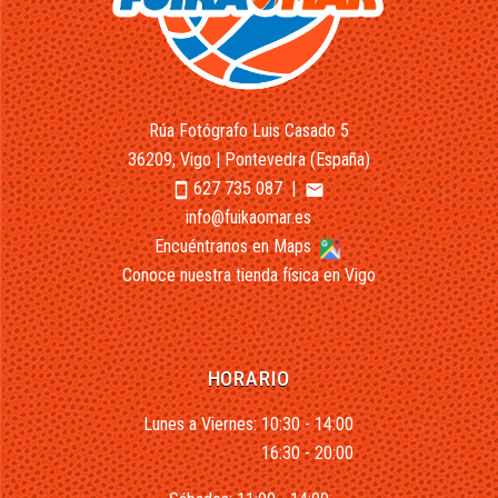
Rúa Fotógrafo Luis Casado 5
36209, Vigo | Pontevedra (España)
627 735 087
|
smartphone
email
info@fuikaomar.es
Encuéntranos en Maps
Conoce nuestra tienda física en Vigo
HORARIO
Lunes a Viernes: 10:30 - 14:00
16:30 - 20:00