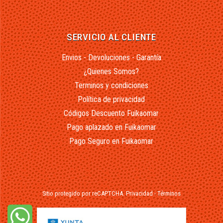
SERVICIO AL CLIENTE
Envios - Devoluciones - Garantía
¿Quienes Somos?
Terminos y condiciones
Política de privacidad
Códigos Descuento Fuikaomar
Pago aplazado en Fuikaomar
Pago Seguro en Fuikaomar
Sitio protegido por reCAPTCHA.
Privacidad
-
Términos