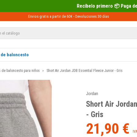
Recíbelo primero 📦 Paga después con Sequra
Envios gratis a partir de 60€ -
Devoluciones
30 días
 de baloncesto
s de baloncesto para niños
Short Air Jordan JDB Essential Fleece Junior - Gris
Jordan
Short Air Jordan
- Gris
21,90 €
IV