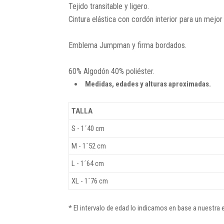
Tejido transitable y ligero.
Cintura elástica con cordón interior para un mejor 
Emblema Jumpman y firma bordados.
60% Algodón 40% poliéster.
Medidas, edades y alturas aproximadas.
TALLA
S - 1´40 cm
M - 1´52 cm
L - 1´64 cm
XL - 1´76 cm
* El intervalo de edad lo indicamos en base a nuestra