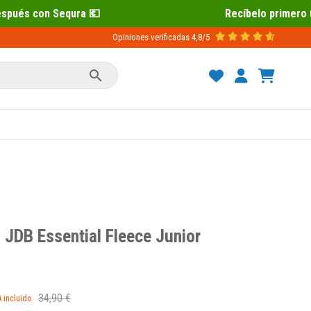
 💶
Recíbelo primero 📦 Paga después 
Opiniones verificadas
4,8/5

 JDB Essential Fleece Junior
34,90 €
A incluido