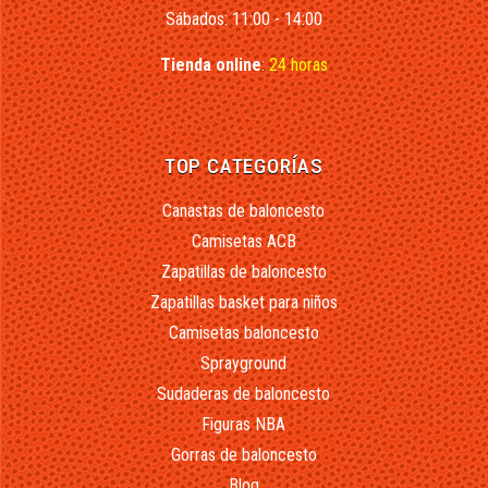
Sábados: 11:00 - 14:00
Tienda online
:
24 horas
TOP CATEGORÍAS
Canastas de baloncesto
Camisetas ACB
Zapatillas de baloncesto
Zapatillas basket para niños
Camisetas baloncesto
Sprayground
Sudaderas de baloncesto
Figuras NBA
Gorras de baloncesto
Blog