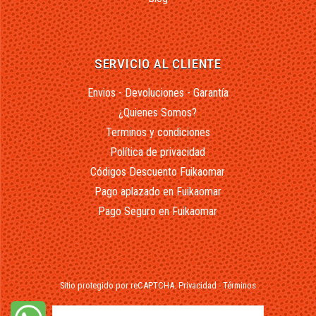
SERVICIO AL CLIENTE
Envios - Devoluciones - Garantía
¿Quienes Somos?
Terminos y condiciones
Política de privacidad
Códigos Descuento Fuikaomar
Pago aplazado en Fuikaomar
Pago Seguro en Fuikaomar
Sitio protegido por reCAPTCHA.
Privacidad
-
Términos