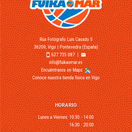
Rúa Fotógrafo Luis Casado 5
36209, Vigo | Pontevedra (España)
627 735 087
|
smartphone
email
info@fuikaomar.es
Encuéntranos en Maps
Conoce nuestra tienda física en Vigo
HORARIO
Lunes a Viernes: 10:30 - 14:00
16:30 - 20:00