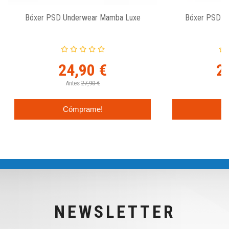
Bóxer PSD Underwear Mamba Luxe
Bóxer PSD U
24,90 €
2
Antes
27,90 €
An
Cómprame!
C
NEWSLETTER