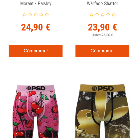
Morant - Paisley
Warface Shatter
24,90 €
23,90 €
Antes
25,90 €
Cómprame!
Cómprame!