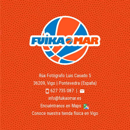
Rúa Fotógrafo Luis Casado 5
36209, Vigo | Pontevedra (España)
627 735 087
|
smartphone
email
info@fuikaomar.es
Encuéntranos en Maps
Conoce nuestra tienda física en Vigo