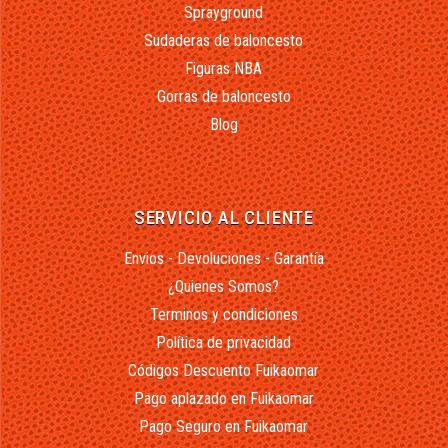
Sprayground
Sudaderas de baloncesto
Figuras NBA
Gorras de baloncesto
Blog
SERVICIO AL CLIENTE
Envios - Devoluciones - Garantía
¿Quienes Somos?
Terminos y condiciones
Política de privacidad
Códigos Descuento Fuikaomar
Pago aplazado en Fuikaomar
Pago Seguro en Fuikaomar