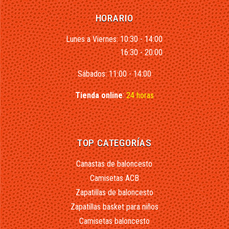
HORARIO
Lunes a Viernes: 10:30 - 14:00
16:30 - 20:00
Sábados: 11:00 - 14:00
Tienda online
:
24 horas
TOP CATEGORÍAS
Canastas de baloncesto
Camisetas ACB
Zapatillas de baloncesto
Zapatillas basket para niños
Camisetas baloncesto