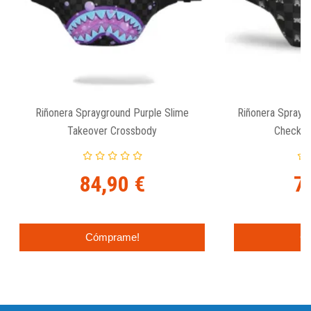
Riñonera Sprayground Purple Slime
Riñonera Sprayg
Takeover Crossbody
Check S
84,90 €
7
Cómprame!
C