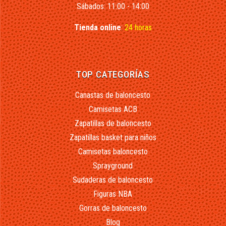
Sábados: 11:00 - 14:00
Tienda online
:
24 horas
TOP CATEGORÍAS
Canastas de baloncesto
Camisetas ACB
Zapatillas de baloncesto
Zapatillas basket para niños
Camisetas baloncesto
Sprayground
Sudaderas de baloncesto
Figuras NBA
Gorras de baloncesto
Blog