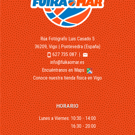
Rúa Fotógrafo Luis Casado 5
36209, Vigo | Pontevedra (España)
627 735 087
|
smartphone
email
info@fuikaomar.es
Encuéntranos en Maps
Conoce nuestra tienda física en Vigo
HORARIO
Lunes a Viernes: 10:30 - 14:00
16:30 - 20:00