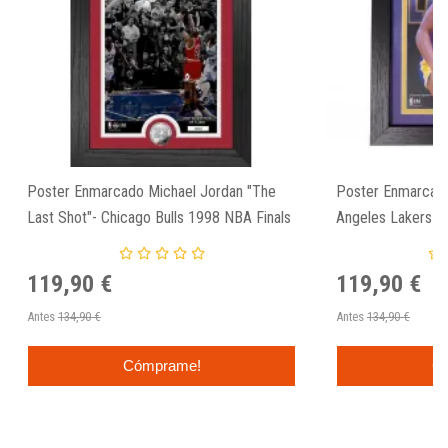
Poster Enmarcado Michael Jordan "The
Poster Enmarcad
Last Shot"- Chicago Bulls 1998 NBA Finals
Angeles Lakers 
119,90 €
119,90 €
Antes
134,90 €
Antes
134,90 €
Cómprame!
C