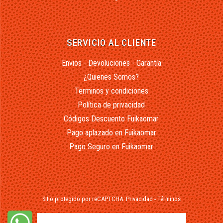
SERVICIO AL CLIENTE
Envios - Devoluciones - Garantía
¿Quienes Somos?
Terminos y condiciones
Política de privacidad
Códigos Descuento Fuikaomar
Pago aplazado en Fuikaomar
Pago Seguro en Fuikaomar
Sitio protegido por reCAPTCHA.
Privacidad
-
Términos