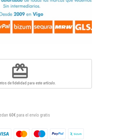
redeem
tos de fidelidad para este artículo.
uedan
60€
para el envío gratis