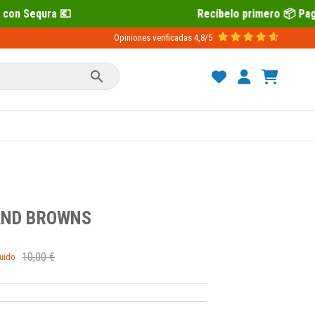
Recíbelo primero 📦 Paga después con Sequra 💶
Opiniones verificadas
4,8/5

AND BROWNS
10,00 €
luido