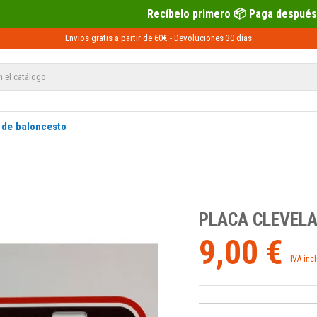
Recíbelo primero 📦 Paga después con Sequra 💶
Envios gratis a partir de 60€ -
Devoluciones
30 días
 de baloncesto
PLACA CLEVEL
9,00 €
IVA inc