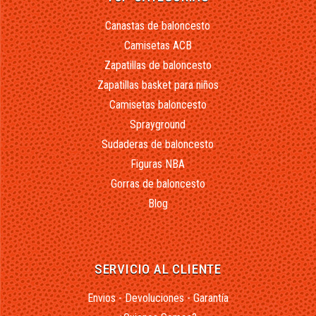
Canastas de baloncesto
Camisetas ACB
Zapatillas de baloncesto
Zapatillas basket para niños
Camisetas baloncesto
Sprayground
Sudaderas de baloncesto
Figuras NBA
Gorras de baloncesto
Blog
SERVICIO AL CLIENTE
Envios - Devoluciones - Garantía