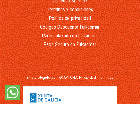
¿Quienes Somos?
Terminos y condiciones
Política de privacidad
Códigos Descuento Fuikaomar
Pago aplazado en Fuikaomar
Pago Seguro en Fuikaomar
Sitio protegido por reCAPTCHA.
Privacidad
-
Términos