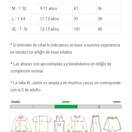
M - 1´52
9-11 años
87
36
L - 1´64
11-13 años
93
38
XL - 1´76
13-15 años
101
40
* El intervalo de edad lo indicamos en base a nuestra experiencia
en tienda con niñ@s de esas edades.
* Las alturas son aproximadas y y basándonos en niñ@s de
complexión normal.
* La talla XL Junior es amplia y en muchos casos se corresponde
con la S de adulto.