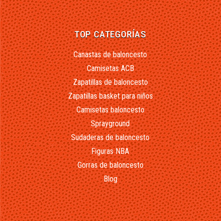
TOP CATEGORÍAS
Canastas de baloncesto
Camisetas ACB
Zapatillas de baloncesto
Zapatillas basket para niños
Camisetas baloncesto
Sprayground
Sudaderas de baloncesto
Figuras NBA
Gorras de baloncesto
Blog