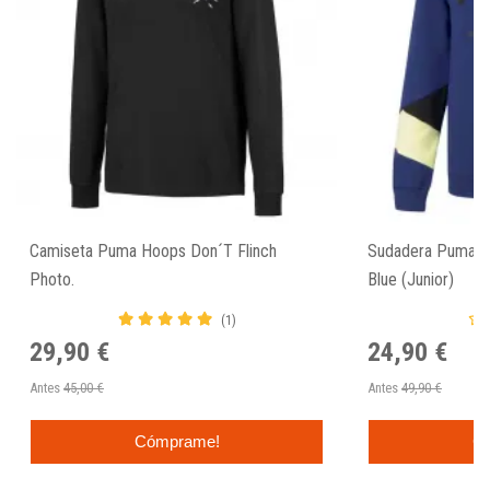
Camiseta Puma Hoops Don´T Flinch
Sudadera Puma "R
Photo.
Blue (Junior)
(1)
29,90 €
24,90 €
Antes
45,00 €
Antes
49,90 €
Cómprame!
C