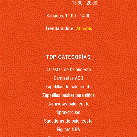
16:30 - 20:00
Sábados: 11:00 - 14:00
Tienda online
:
24 horas
TOP CATEGORÍAS
Canastas de baloncesto
Camisetas ACB
Zapatillas de baloncesto
Zapatillas basket para niños
Camisetas baloncesto
Sprayground
Sudaderas de baloncesto
Figuras NBA