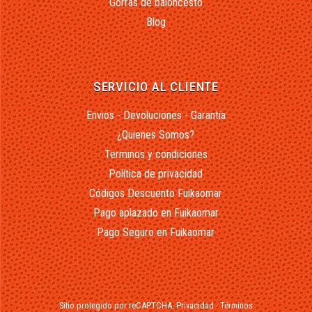
Gorras de baloncesto
Blog
SERVICIO AL CLIENTE
Envios - Devoluciones - Garantía
¿Quienes Somos?
Terminos y condiciones
Política de privacidad
Códigos Descuento Fuikaomar
Pago aplazado en Fuikaomar
Pago Seguro en Fuikaomar
Sitio protegido por reCAPTCHA.
Privacidad
-
Términos