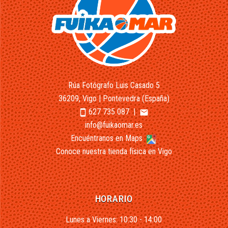
Rúa Fotógrafo Luis Casado 5
36209, Vigo | Pontevedra (España)
627 735 087
|
smartphone
email
info@fuikaomar.es
Encuéntranos en Maps
Conoce nuestra tienda física en Vigo
HORARIO
Lunes a Viernes: 10:30 - 14:00