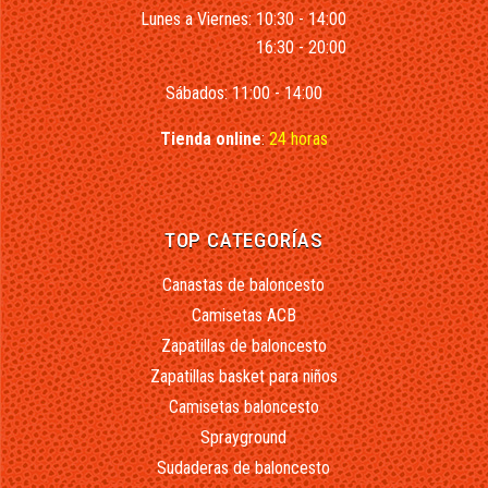
Lunes a Viernes: 10:30 - 14:00
16:30 - 20:00
Sábados: 11:00 - 14:00
Tienda online
:
24 horas
TOP CATEGORÍAS
Canastas de baloncesto
Camisetas ACB
Zapatillas de baloncesto
Zapatillas basket para niños
Camisetas baloncesto
Sprayground
Sudaderas de baloncesto