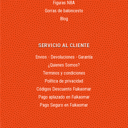
Figuras NBA
Gorras de baloncesto
Blog
SERVICIO AL CLIENTE
Envios - Devoluciones - Garantía
¿Quienes Somos?
Terminos y condiciones
Política de privacidad
Códigos Descuento Fuikaomar
Pago aplazado en Fuikaomar
Pago Seguro en Fuikaomar