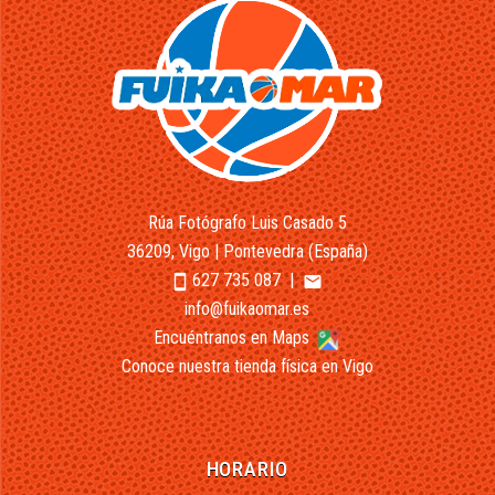
Rúa Fotógrafo Luis Casado 5
36209, Vigo | Pontevedra (España)
627 735 087
|
smartphone
email
info@fuikaomar.es
Encuéntranos en Maps
Conoce nuestra tienda física en Vigo
HORARIO