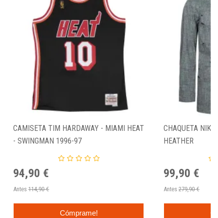
CAMISETA TIM HARDAWAY - MIAMI HEAT
CHAQUETA NIKE 
- SWINGMAN 1996-97
HEATHER
94,90 €
99,90 €
Antes
114,90 €
Antes
279,90 €
Cómprame!
C