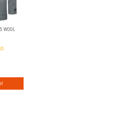
65 WOOL
e!