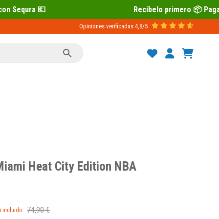
Recíbelo primero 📦 Paga después con Sequ
Opiniones verificadas
4,8/5

Miami Heat City Edition NBA
74,90 €
A incluido