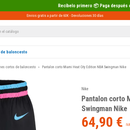
Recíbelo primero 📦 Paga después con Sequra 💶
Envios gratis a partir de 60€ -
Devoluciones
30 días
 de baloncesto
nes cortos de baloncesto
Pantalon corto Miami Heat City Edition NBA Swingman Nike
Nike
Pantalon corto 
Swingman Nike
64,90 €
IV