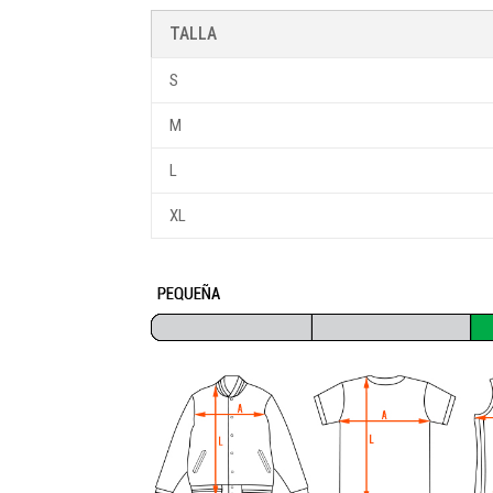
TALLA
S
M
L
XL