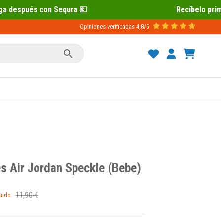
Recíbelo primero 📦 Paga después con Sequ
Opiniones verificadas
4,8/5

es Air Jordan Speckle (Bebe)
11,90 €
luido