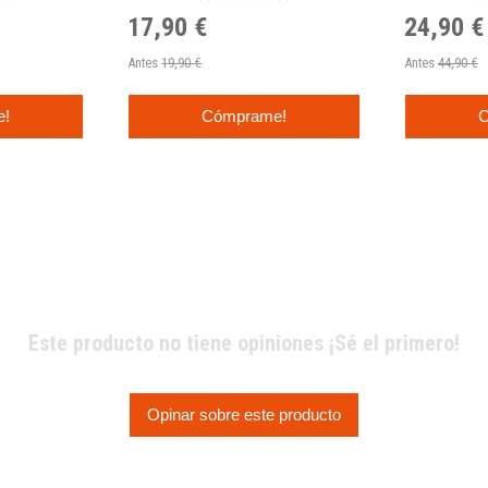
17,90 €
24,90 €
Antes
19,90 €
Antes
44,90 €
e!
Cómprame!
C
Este producto no tiene opiniones ¡Sé el primero!
Opinar sobre este producto