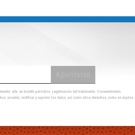
miento: alta en boletín periódico. Legitimación del tratamiento: Consentimiento.
hos: acceder, rectificar y suprimir los datos, así como otros derechos, como se explica