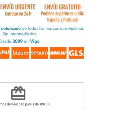
redeem
tos de fidelidad para este artículo.