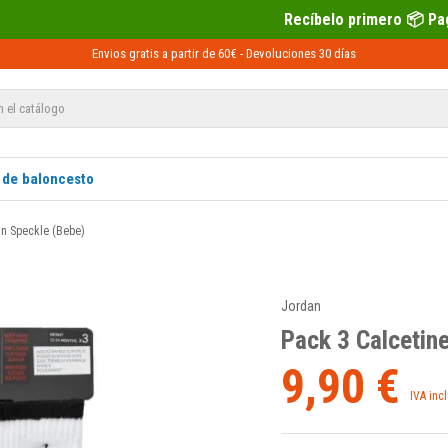
Recíbelo primero 📦 Paga después con Sequra 💶
Envios gratis a partir de 60€ -
Devoluciones
30 días
 de baloncesto
an Speckle (Bebe)
Jordan
Pack 3 Calcetin
9,90 €
IVA inc