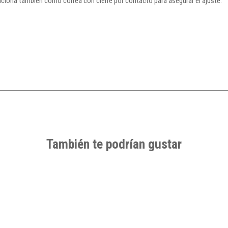
unciona también como correa con cierre por contacto para asegurar el ajuste.
También te podrían gustar