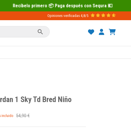
 Paga después con Sequra 💶
Recíbelo
Opiniones verificadas
4,8/5

ordan 1 Sky Td Bred Niño
54,90 €
A incluido