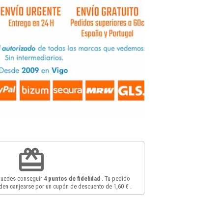
redeem
 puedes conseguir
4
puntos de fidelidad
. Tu pedido
en canjearse por un cupón de descuento de
1,60 €
.