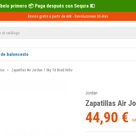
pués con Sequra 💶
Recíbelo primero 
Envios gratis a partir de 60€ -
Devoluciones
30 días
 de baloncesto
ños
Zapatillas Air Jordan 1 Sky Td Bred Niño
Jordan
Zapatillas Air J
44,90 €
IV