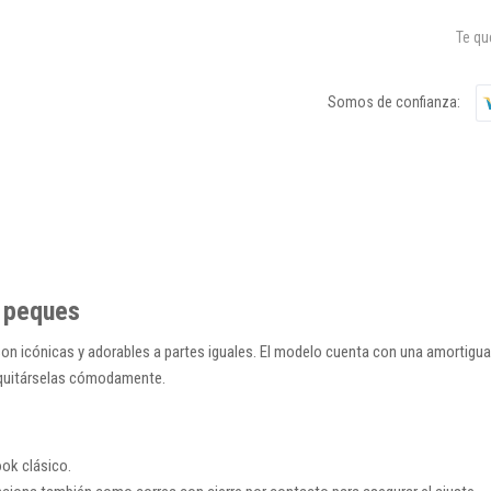
Te q
Somos de confianza:
a peques
son icónicas y adorables a partes iguales. El modelo cuenta con una amortigu
y quitárselas cómodamente.
ook clásico.