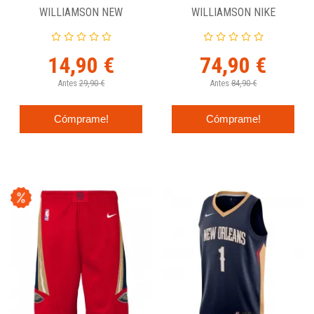
WILLIAMSON NEW
WILLIAMSON NIKE
ORLEANS PELICANS - N&N
SWINGMAN JUNIOR
JUNIOR
PELICANS "CITY EDITION"
14,90 €
74,90 €
Antes
29,90 €
Antes
84,90 €
Cómprame!
Cómprame!