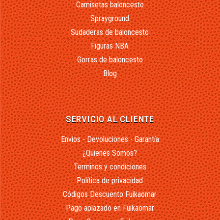
Camisetas baloncesto
Sprayground
Sudaderas de baloncesto
Figuras NBA
Gorras de baloncesto
Blog
SERVICIO AL CLIENTE
Envios - Devoluciones - Garantía
¿Quienes Somos?
Terminos y condiciones
Política de privacidad
Códigos Descuento Fuikaomar
Pago aplazado en Fuikaomar