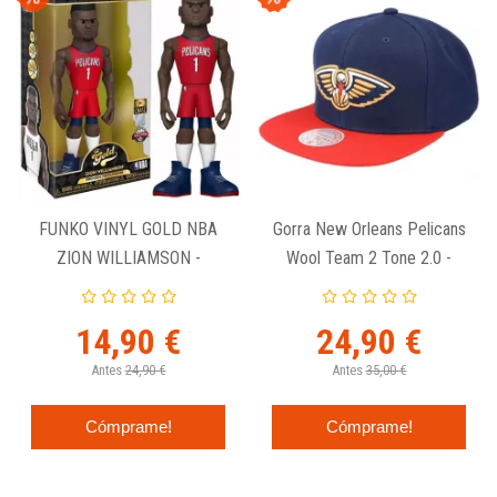
FUNKO VINYL GOLD NBA
Gorra New Orleans Pelicans
ZION WILLIAMSON -
Wool Team 2 Tone 2.0 -
PELICANS (HOME) CHASE
Mitchell And Ness.
14,90 €
24,90 €
Antes
24,90 €
Antes
35,00 €
Cómprame!
Cómprame!