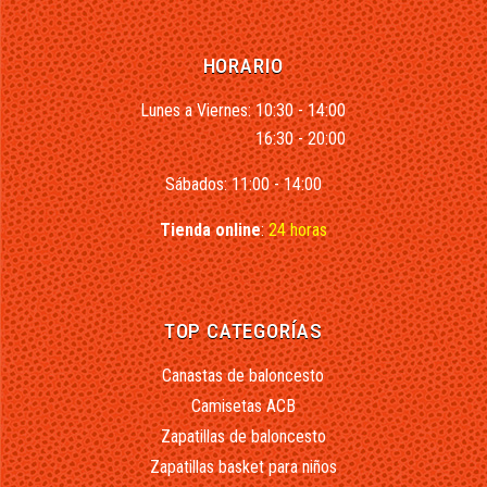
HORARIO
Lunes a Viernes: 10:30 - 14:00
16:30 - 20:00
Sábados: 11:00 - 14:00
Tienda online
:
24 horas
TOP CATEGORÍAS
Canastas de baloncesto
Camisetas ACB
Zapatillas de baloncesto
Zapatillas basket para niños