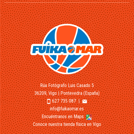
Rúa Fotógrafo Luis Casado 5
36209, Vigo | Pontevedra (España)
627 735 087
|
smartphone
email
info@fuikaomar.es
Encuéntranos en Maps
Conoce nuestra tienda física en Vigo