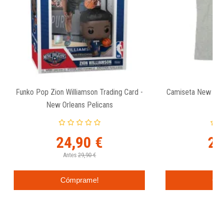
Funko Pop Zion Williamson Trading Card -
Camiseta New Orl
New Orleans Pelicans
T
24,90 €
2
Antes
29,90 €
An
Cómprame!
C