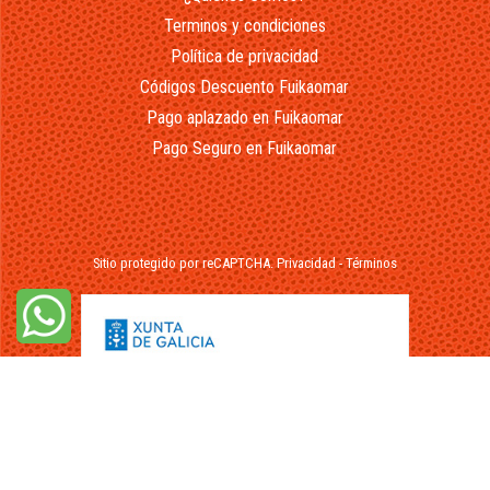
Terminos y condiciones
Política de privacidad
Códigos Descuento Fuikaomar
Pago aplazado en Fuikaomar
Pago Seguro en Fuikaomar
Sitio protegido por reCAPTCHA.
Privacidad
-
Términos