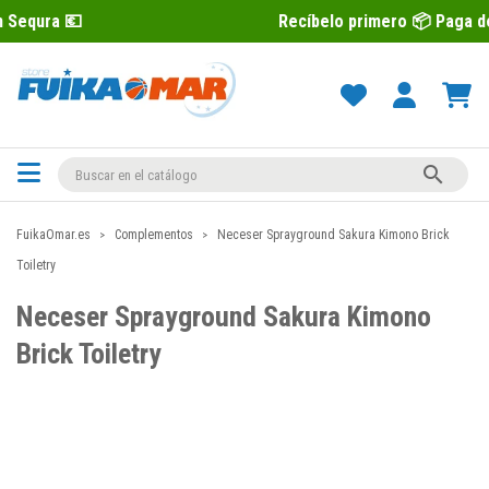
Recíbelo primero 📦 Paga después con S

FuikaOmar.es
Complementos
Neceser Sprayground Sakura Kimono Brick
Toiletry
Neceser Sprayground Sakura Kimono
Brick Toiletry