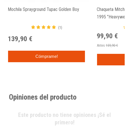
Mochila Sprayground Tupac Golden Boy
Chaqueta Mitchell
1995 "Heavyweigh
(1)
99,90 €
139,90 €
Antes
159,90 €
Cómprame!
C
Opiniones del producto
Este producto no tiene opiniones ¡Sé el
primero!