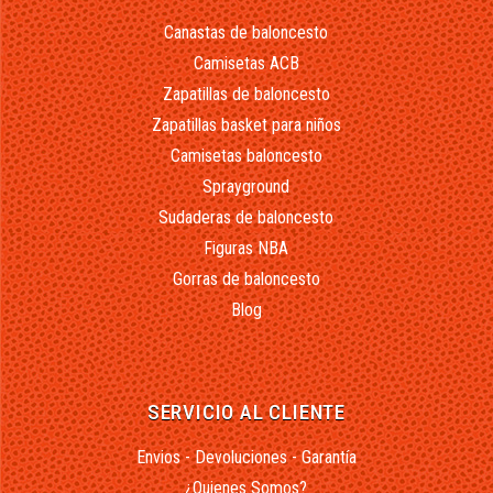
Canastas de baloncesto
Camisetas ACB
Zapatillas de baloncesto
Zapatillas basket para niños
Camisetas baloncesto
Sprayground
Sudaderas de baloncesto
Figuras NBA
Gorras de baloncesto
Blog
SERVICIO AL CLIENTE
Envios - Devoluciones - Garantía
¿Quienes Somos?