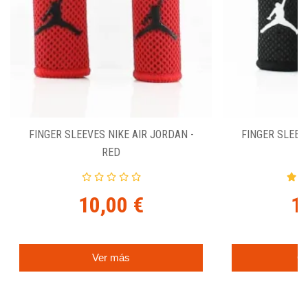
FINGER SLEEVES NIKE AIR JORDAN -
FINGER SLEEVE
RED
10,00 €
1
Ver más
C