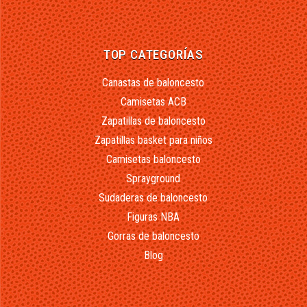
TOP CATEGORÍAS
Canastas de baloncesto
Camisetas ACB
Zapatillas de baloncesto
Zapatillas basket para niños
Camisetas baloncesto
Sprayground
Sudaderas de baloncesto
Figuras NBA
Gorras de baloncesto
Blog