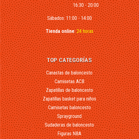
16:30 - 20:00
Sábados: 11:00 - 14:00
Tienda online
:
24 horas
TOP CATEGORÍAS
Canastas de baloncesto
Camisetas ACB
Zapatillas de baloncesto
Zapatillas basket para niños
Camisetas baloncesto
Sprayground
Sudaderas de baloncesto
Figuras NBA