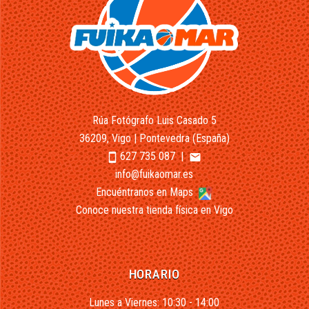
Rúa Fotógrafo Luis Casado 5
36209, Vigo | Pontevedra (España)
627 735 087
|
smartphone
email
info@fuikaomar.es
Encuéntranos en Maps
Conoce nuestra tienda física en Vigo
HORARIO
Lunes a Viernes: 10:30 - 14:00