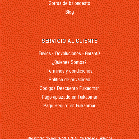
Gorras de baloncesto
Blog
SERVICIO AL CLIENTE
Envios - Devoluciones - Garantía
¿Quienes Somos?
Terminos y condiciones
Política de privacidad
Códigos Descuento Fuikaomar
Pago aplazado en Fuikaomar
Pago Seguro en Fuikaomar
Sitio protegido por reCAPTCHA.
Privacidad
-
Términos