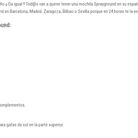
iño ¡¡ Da igual !! Tod@s van a querer tener una mochila Sprayground en su esp
d en Barcelona, Madrid, Zaragoza, Bilbao o Sevilla porque en 24 horas te la e
ound:
s complementos.
ra gafas de sol en la parte superior.