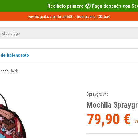
Recíbelo primero 📦 Paga después con Sequra 💶
Envios gratis a partir de 60€ -
Devoluciones
30 días
 de baloncesto
 don´t Shark
Sprayground
Mochila Spraygr
79,90 €
IV