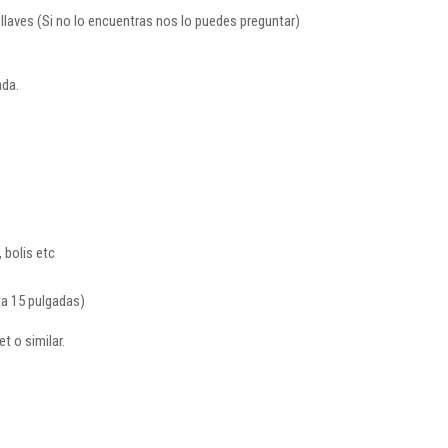
llaves (Si no lo encuentras nos lo puedes preguntar)
ada.
 bolis etc
ta 15 pulgadas)
t o similar.