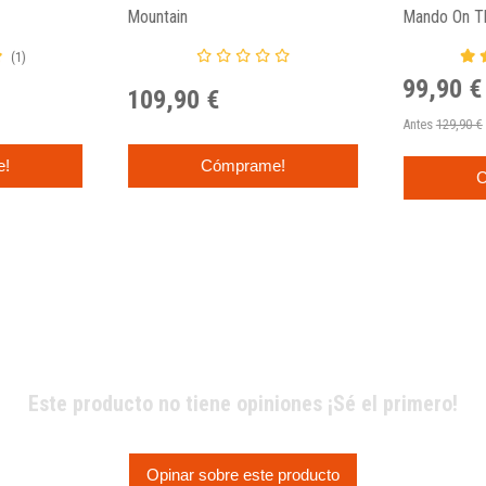
Mountain
Mando On Th
Mandalorian
(1)
99,90 €
109,90 €
Antes
129,90 €
e!
Cómprame!
C
Este producto no tiene opiniones ¡Sé el primero!
Opinar sobre este producto