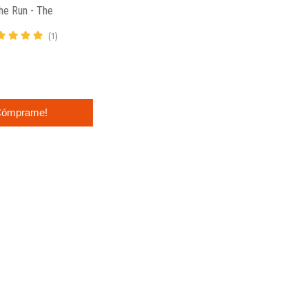
e Run - The
(1)
ómprame!