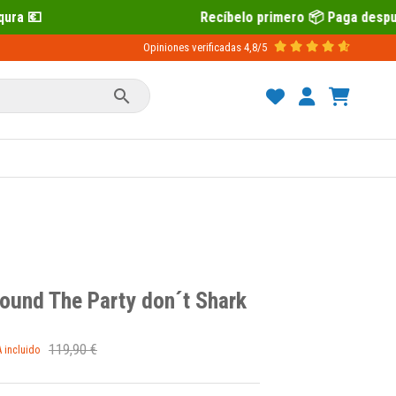
Recíbelo primero 📦 Paga después con Sequra 💶
Opiniones verificadas
4,8/5

ound The Party don´t Shark
119,90 €
A incluido