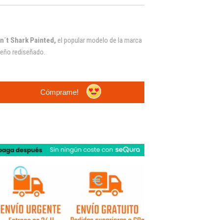
n´t Shark
Painted
,
el popular modelo de la marca
seño rediseñado.
Cómprame!