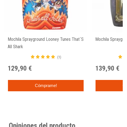
Mochila Sprayground Looney Tunes That´s
Mochila Spraygro
All Shark
(1)
129,90 €
139,90 €
Cómprame!
C
Opiniones del producto