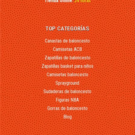
Tienda online
:
24 horas
TOP CATEGORÍAS
Canastas de baloncesto
Camisetas ACB
Zapatillas de baloncesto
Zapatillas basket para niños
Camisetas baloncesto
Sprayground
Sudaderas de baloncesto
Figuras NBA
Gorras de baloncesto
Blog