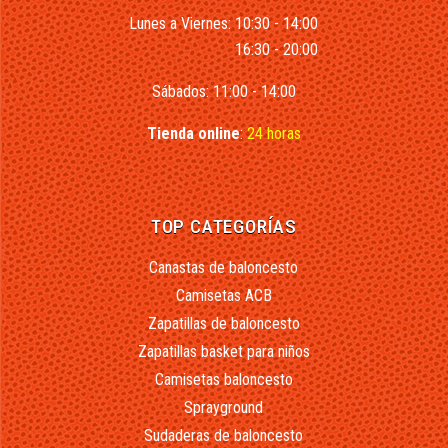
Lunes a Viernes: 10:30 - 14:00
16:30 - 20:00
Sábados: 11:00 - 14:00
Tienda online
:
24 horas
TOP CATEGORÍAS
Canastas de baloncesto
Camisetas ACB
Zapatillas de baloncesto
Zapatillas basket para niños
Camisetas baloncesto
Sprayground
Sudaderas de baloncesto