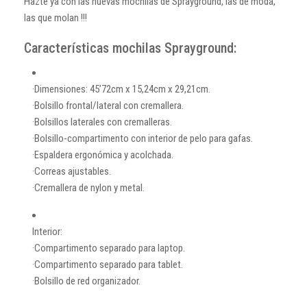
Hazte ya con las nuevas mochilas de Sprayground, las de moda,
las que molan !!!
Características mochilas Sprayground:
·Dimensiones: 45’72cm x 15,24cm x 29,21cm.
·Bolsillo frontal/lateral con cremallera.
·Bolsillos laterales con cremalleras.
·Bolsillo-compartimento con interior de pelo para gafas.
·Espaldera ergonómica y acolchada.
·Correas ajustables.
·Cremallera de nylon y metal.
Interior:
·Compartimento separado para laptop.
·Compartimento separado para tablet.
·Bolsillo de red organizador.