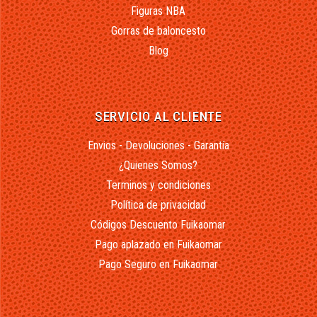
Figuras NBA
Gorras de baloncesto
Blog
SERVICIO AL CLIENTE
Envios - Devoluciones - Garantía
¿Quienes Somos?
Terminos y condiciones
Política de privacidad
Códigos Descuento Fuikaomar
Pago aplazado en Fuikaomar
Pago Seguro en Fuikaomar