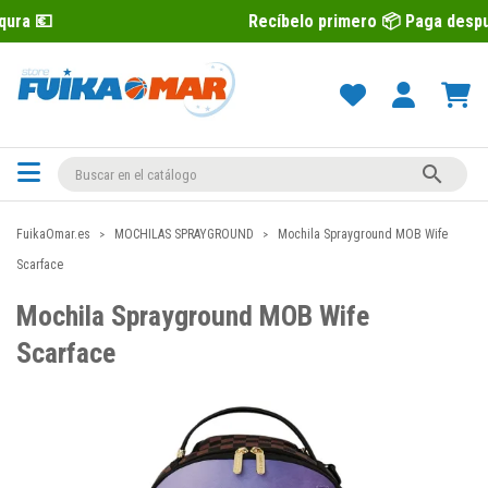
Recíbelo primero 📦 Paga después con Sequra

FuikaOmar.es
MOCHILAS SPRAYGROUND
Mochila Sprayground MOB Wife
Scarface
Mochila Sprayground MOB Wife
Scarface