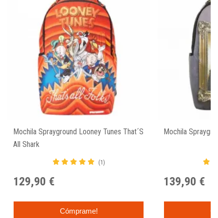
Mochila Sprayground Looney Tunes That´s
Mochila Spraygro
All Shark
(1)
129,90 €
139,90 €
Cómprame!
C