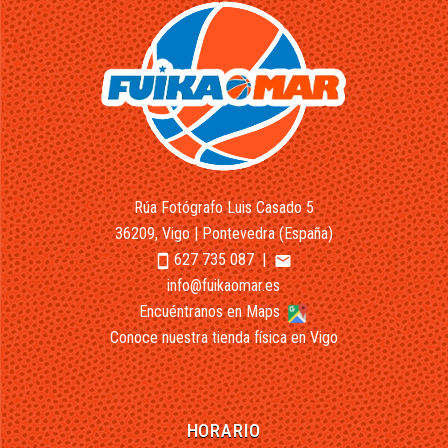
Rúa Fotógrafo Luis Casado 5
36209, Vigo | Pontevedra (España)
627 735 087
|
smartphone
email
info@fuikaomar.es
Encuéntranos en Maps
Conoce nuestra tienda física en Vigo
HORARIO