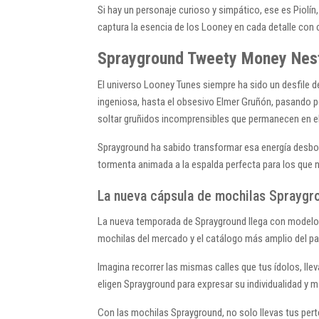
Si hay un personaje curioso y simpático, ese es Piolí
captura la esencia de los Looney en cada detalle con 
Sprayground Tweety Money Nest, 
El universo Looney Tunes siempre ha sido un desfile 
ingeniosa, hasta el obsesivo Elmer Gruñón, pasando po
soltar gruñidos incomprensibles que permanecen en e
Sprayground ha sabido transformar esa energía desbor
tormenta animada a la espalda perfecta para los que no
La nueva cápsula de mochilas Spraygro
La nueva temporada de Sprayground llega con modelo
mochilas del mercado y el catálogo más amplio del 
Imagina recorrer las mismas calles que tus ídolos, lle
eligen Sprayground para expresar su individualidad y m
Con las mochilas Sprayground, no solo llevas tus perten