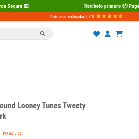
Recíbelo primero 📦 Paga después con S
Opiniones verificadas
4,8/5

round Looney Tunes Tweety
rk
IVA incluido