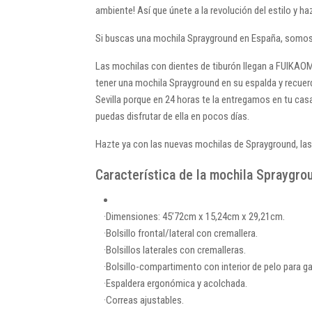
ambiente! Así que únete a la revolución del estilo y h
Si buscas una mochila Sprayground en España, somo
Las mochilas con dientes de tiburón llegan a FUIKAOMA
tener una mochila Sprayground en su espalda y recuer
Sevilla porque en 24 horas te la entregamos en tu cas
puedas disfrutar de ella en pocos días.
Hazte ya con las nuevas mochilas de Sprayground, las
Característica de la mochila Spraygro
·Dimensiones: 45’72cm x 15,24cm x 29,21cm.
·Bolsillo frontal/lateral con cremallera.
·Bolsillos laterales con cremalleras.
·Bolsillo-compartimento con interior de pelo para ga
·Espaldera ergonómica y acolchada.
·Correas ajustables.