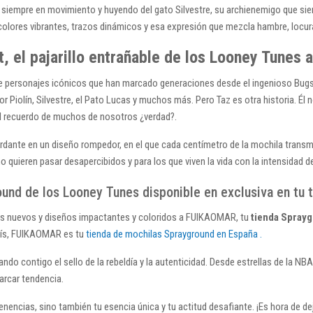
n, siempre en movimiento y huyendo del gato Silvestre, su archienemigo que sie
colores vibrantes, trazos dinámicos y esa expresión que mezcla hambre, locura
el pajarillo entrañable de los Looney Tunes a
de personajes icónicos que han marcado generaciones desde el ingenioso Bugs
r Piolín, Silvestre, el Pato Lucas y muchos más. Pero Taz es otra historia. Él
l recuerdo de muchos de nosotros ¿verdad?.
dante en un diseño rompedor, en el que cada centímetro de la mochila transm
 quieren pasar desapercibidos y para los que viven la vida con la intensidad 
und de los Looney Tunes disponible en exclusiva en tu
s nuevos y diseños impactantes y coloridos a FUIKAOMAR, tu
tienda Spray
país, FUIKAOMAR es tu
tienda de mochilas Sprayground en España .
vando contigo el sello de la rebeldía y la autenticidad. Desde estrellas de la 
arcar tendencia.
encias, sino también tu esencia única y tu actitud desafiante. ¡Es hora de deja