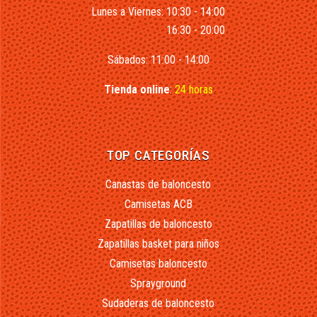
Lunes a Viernes: 10:30 - 14:00
16:30 - 20:00
Sábados: 11:00 - 14:00
Tienda online
:
24 horas
TOP CATEGORÍAS
Canastas de baloncesto
Camisetas ACB
Zapatillas de baloncesto
Zapatillas basket para niños
Camisetas baloncesto
Sprayground
Sudaderas de baloncesto