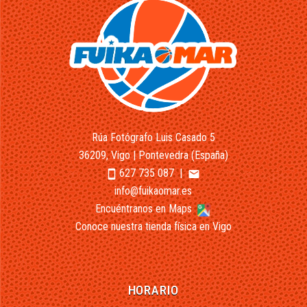
Rúa Fotógrafo Luis Casado 5
36209, Vigo | Pontevedra (España)
627 735 087
|
smartphone
email
info@fuikaomar.es
Encuéntranos en Maps
Conoce nuestra tienda física en Vigo
HORARIO