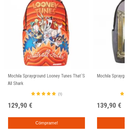
Mochila Sprayground Looney Tunes That´s
Mochila Spraygro
All Shark
(1)
129,90 €
139,90 €
Cómprame!
C