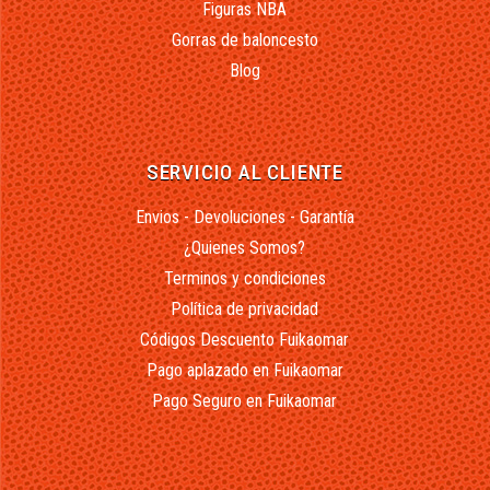
Figuras NBA
Gorras de baloncesto
Blog
SERVICIO AL CLIENTE
Envios - Devoluciones - Garantía
¿Quienes Somos?
Terminos y condiciones
Política de privacidad
Códigos Descuento Fuikaomar
Pago aplazado en Fuikaomar
Pago Seguro en Fuikaomar