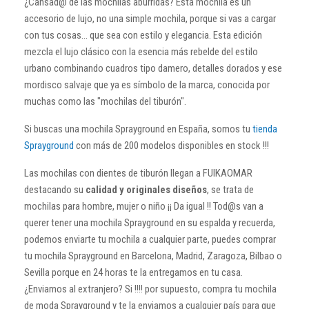
¿Cansad@ de las mochilas aburridas? Esta mochila es un
accesorio de lujo, no una simple mochila, porque si vas a cargar
con tus cosas… que sea con estilo y elegancia. Esta edición
mezcla el lujo clásico con la esencia más rebelde del estilo
urbano combinando cuadros tipo damero, detalles dorados y ese
mordisco salvaje que ya es símbolo de la marca, conocida por
muchas como las "mochilas del tiburón".
Si buscas una mochila Sprayground en España, somos tu
tienda
Sprayground
con más de 200 modelos disponibles en stock !!!
Las mochilas con dientes de tiburón llegan a FUIKAOMAR
destacando su
calidad y originales diseños
, se trata de
mochilas para hombre, mujer o niño ¡¡ Da igual !! Tod@s van a
querer tener una mochila Sprayground en su espalda y recuerda,
podemos enviarte tu mochila a cualquier parte, puedes comprar
tu mochila Sprayground en Barcelona, Madrid, Zaragoza, Bilbao o
Sevilla porque en 24 horas te la entregamos en tu casa.
¿Enviamos al extranjero? Si !!!! por supuesto, compra tu mochila
de moda Sprayground y te la enviamos a cualquier país para que