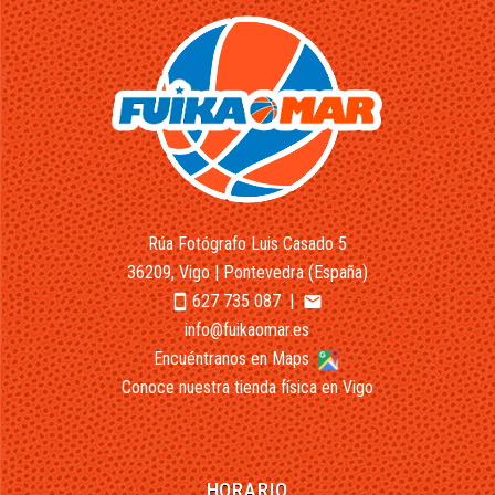
Rúa Fotógrafo Luis Casado 5
36209, Vigo | Pontevedra (España)
627 735 087
|
smartphone
email
info@fuikaomar.es
Encuéntranos en Maps
Conoce nuestra tienda física en Vigo
HORARIO