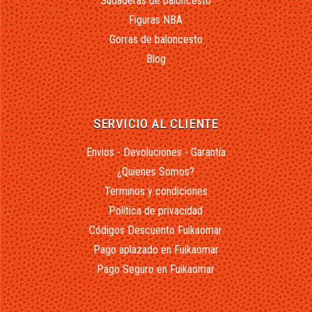
Sudaderas de baloncesto
Figuras NBA
Gorras de baloncesto
Blog
SERVICIO AL CLIENTE
Envios - Devoluciones - Garantía
¿Quienes Somos?
Terminos y condiciones
Política de privacidad
Códigos Descuento Fuikaomar
Pago aplazado en Fuikaomar
Pago Seguro en Fuikaomar