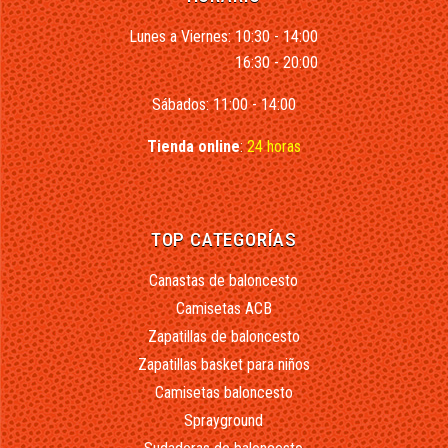
Lunes a Viernes: 10:30 - 14:00
16:30 - 20:00
Sábados: 11:00 - 14:00
Tienda online
:
24 horas
TOP CATEGORÍAS
Canastas de baloncesto
Camisetas ACB
Zapatillas de baloncesto
Zapatillas basket para niños
Camisetas baloncesto
Sprayground