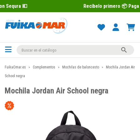
Recíbelo primero 📦 Paga después con Se

FuikaOmar.es
Complementos
Mochilas de baloncesto
Mochila Jordan Air
School negra
Mochila Jordan Air School negra