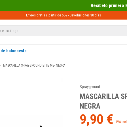
Recíbelo primero 📦 Paga después con Sequra 
Envios gratis a partir de 60€ -
Devoluciones
30 días
 de baloncesto
MASCARILLA SPRAYGROUND BITE ME- NEGRA
Sprayground
MASCARILLA S
NEGRA
9,90 €
IVA inc