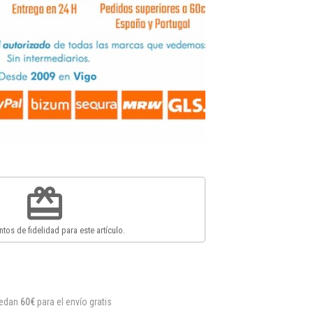
redeem
tos de fidelidad para este artículo.
uedan
60€
para el envío gratis