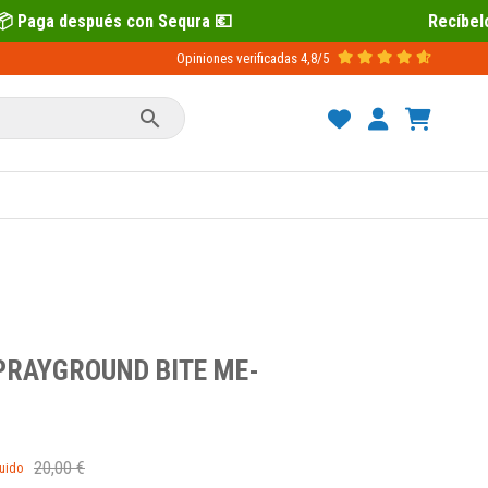
💶
Recíbelo primero 📦 Paga después c
Opiniones verificadas
4,8/5

PRAYGROUND BITE ME-
20,00 €
luido