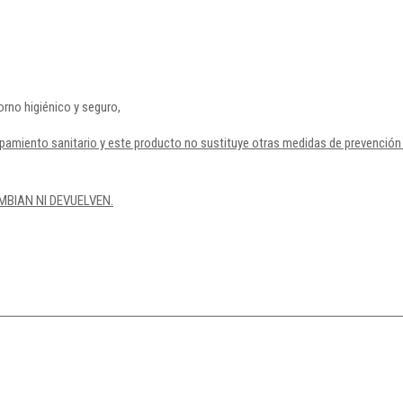
orno higiénico y seguro,
amiento sanitario y este producto no sustituye otras medidas de prevención 
CAMBIAN NI DEVUELVEN.