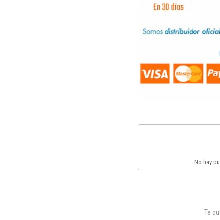
No hay pun
Te q