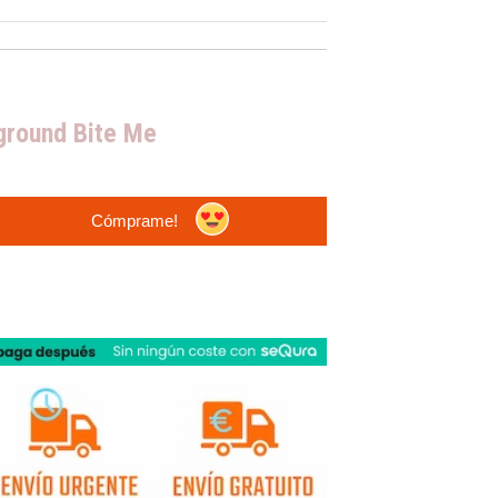
ground Bite Me
Cómprame!