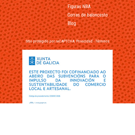
Figuras NBA
Gorras de baloncesto
Blog
Sitio protegido por reCAPTCHA.
Privacidad
-
Términos