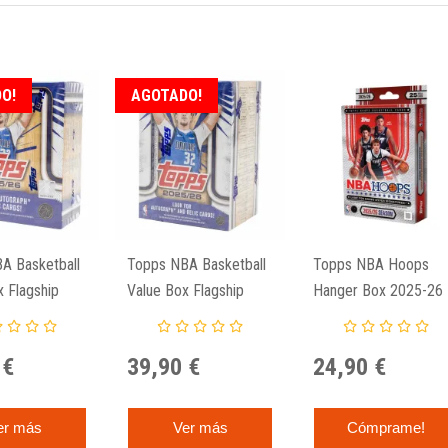
O!
AGOTADO!
A Basketball
Topps NBA Basketball
Topps NBA Hoops
 Flagship
Value Box Flagship
Hanger Box 2025-26
2025-26
 €
39,90 €
24,90 €
er más
Ver más
Cómprame!