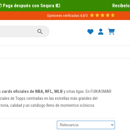
 💶
Recíbelo primero 📦 Paga después 
Opiniones verificadas
4,8/5

s
cards oficiales de NBA, NFL, MLB
y otras ligas. En FUIKAOMAR
eciales de Topps centradas en las estrellas más grandes del
toria, calidad y un catálogo lleno de momentos icónicos.