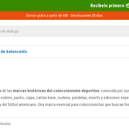
Recíbelo primero 📦 Paga después con Sequra
Envios gratis a partir de 60€ -
Devoluciones
30 días
 de baloncesto
a de las
marcas históricas del coleccionismo deportivo
, conocida por su
sobres, packs, cajas, cartas base, rookies, paralelas, inserts y ediciones esp
 del fútbol americano. Una marca esencial para coleccionistas que buscan his
rtículos