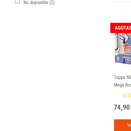
No disponible
(2)
AGOTAD
Topps NB
Mega Box
2025-26
74,90
V