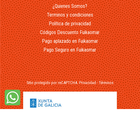
¿Quienes Somos?
Terminos y condiciones
Política de privacidad
Códigos Descuento Fuikaomar
Pago aplazado en Fuikaomar
Pago Seguro en Fuikaomar
Sitio protegido por reCAPTCHA.
Privacidad
-
Términos