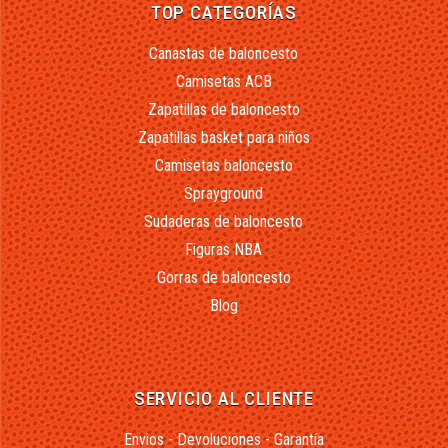
TOP CATEGORÍAS
Canastas de baloncesto
Camisetas ACB
Zapatillas de baloncesto
Zapatillas basket para niños
Camisetas baloncesto
Sprayground
Sudaderas de baloncesto
Figuras NBA
Gorras de baloncesto
Blog
SERVICIO AL CLIENTE
Envios - Devoluciones - Garantía