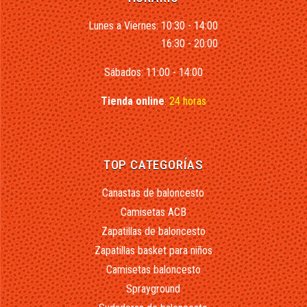
Lunes a Viernes: 10:30 - 14:00
16:30 - 20:00
Sábados: 11:00 - 14:00
Tienda online
:
24 horas
TOP CATEGORÍAS
Canastas de baloncesto
Camisetas ACB
Zapatillas de baloncesto
Zapatillas basket para niños
Camisetas baloncesto
Sprayground