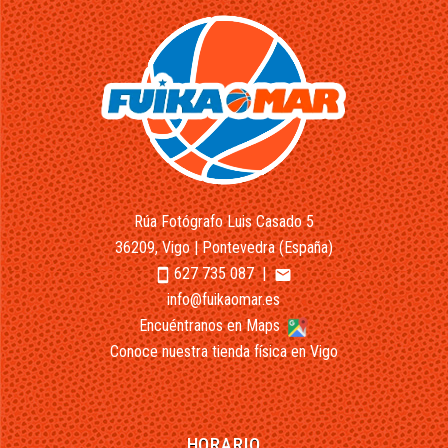
Rúa Fotógrafo Luis Casado 5
36209, Vigo | Pontevedra (España)
627 735 087
|
smartphone
email
info@fuikaomar.es
Encuéntranos en Maps
Conoce nuestra tienda física en Vigo
HORARIO