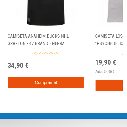
CAMISETA ANAHEIM DUCKS NHL
CAMISETA LOS 
GRAFTON - 47 BRAND - NEGRA
"PSYCHEDELIC IN
BRAND
19,90 €
34,90 €
Antes
34,90 €
Cómprame!
C