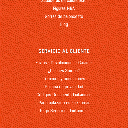
Sudaderas de baloncesto
Figuras NBA
Gorras de baloncesto
Blog
SERVICIO AL CLIENTE
Envios - Devoluciones - Garantía
¿Quienes Somos?
Terminos y condiciones
Política de privacidad
Códigos Descuento Fuikaomar
Pago aplazado en Fuikaomar
Pago Seguro en Fuikaomar