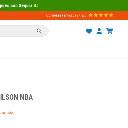
Opiniones verificadas
4,8/5

ILSON NBA
A incluido