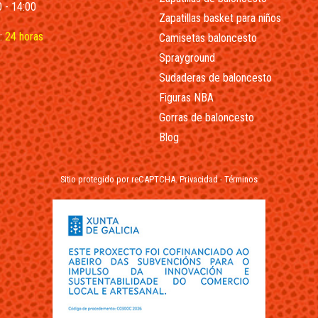
 - 14:00
Zapatillas basket para niños
:
24 horas
Camisetas baloncesto
Sprayground
Sudaderas de baloncesto
Figuras NBA
Gorras de baloncesto
Blog
Sitio protegido por reCAPTCHA.
Privacidad
-
Términos