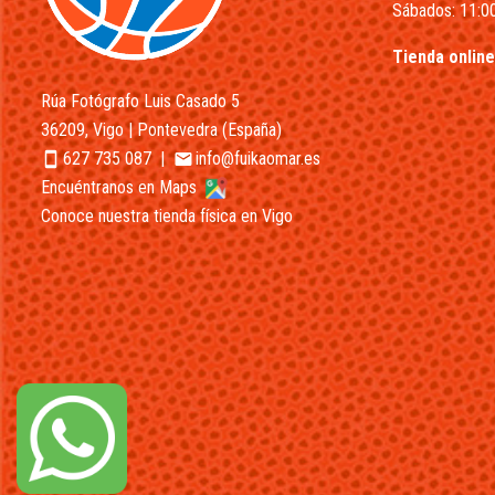
Sábados: 11:00
Tienda online
Rúa Fotógrafo Luis Casado 5
36209, Vigo | Pontevedra (España)
627 735 087
|
info@fuikaomar.es
smartphone
email
Encuéntranos en Maps
Conoce nuestra tienda física en Vigo