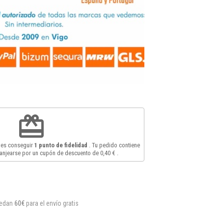
redeem
des conseguir
1
punto de fidelidad
. Tu pedido contiene
anjearse por un cupón de descuento de
0,40 €
.
uedan
60€
para el envío gratis