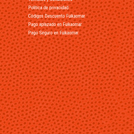
Política de privacidad
Códigos Descuento Fuikaomar
Pago aplazado en Fuikaomar
Pago Seguro en Fuikaomar