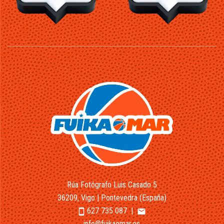
Rúa Fotógrafo Luis Casado 5
36209, Vigo | Pontevedra (España)
627 735 087
|
smartphone
email
info@fuikaomar.es