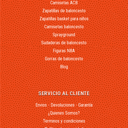
Camisetas ACB
Zapatillas de baloncesto
Zapatillas basket para niños
Camisetas baloncesto
Sprayground
Sudaderas de baloncesto
Figuras NBA
Gorras de baloncesto
Blog
SERVICIO AL CLIENTE
Envios - Devoluciones - Garantía
¿Quienes Somos?
Terminos y condiciones