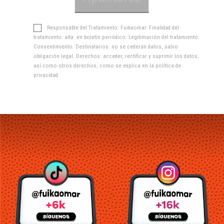
Responsable del Tratamiento: Fuikaomar. Finalidad del
tratamiento: alta en boletín periódico. Legitimación del tratamiento:
Consentimiento. Destinatarios: no se cederán datos, salvo
obligación legal. Derechos: acceder, rectificar y suprimir los datos,
así como otros derechos, como se explica en la
política de
privacidad
.