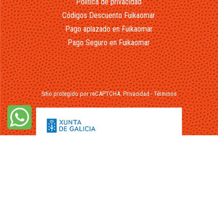
Política de privacidad
Códigos Descuento Fuikaomar
Pago aplazado en Fuikaomar
Pago Seguro en Fuikaomar
Sitio protegido por reCAPTCHA.
Privacidad
-
Términos