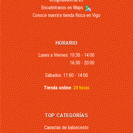
Encuéntranos en Maps
Conoce nuestra tienda física en Vigo
HORARIO
Lunes a Viernes: 10:30 - 14:00
16:30 - 20:00
Sábados: 11:00 - 14:00
Tienda online
:
24 horas
TOP CATEGORÍAS
Canastas de baloncesto